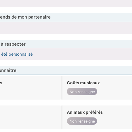
tends de mon partenaire
 à respecter
a été personnalisé
nnaître
ts
Goûts musicaux
Non renseigné
Animaux préférés
Non renseigné