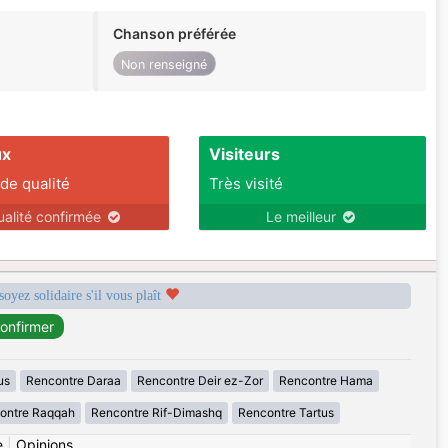
Chanson préférée
Non renseigné
ux
Visiteurs
 de qualité
Très visité
ualité confirmée
Le meilleur
soyez solidaire s'il vous plaît
us
Rencontre Daraa
Rencontre Deir ez-Zor
Rencontre Hama
ontre Raqqah
Rencontre Rif-Dimashq
Rencontre Tartus
e
|
Opinions