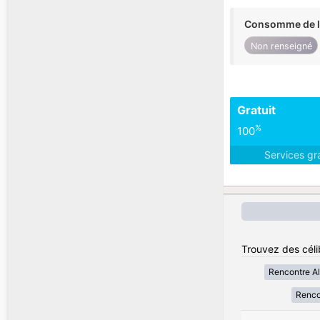
Consomme de l'
Non renseigné
Gratuit
%
100
Services gr
Trouvez des célib
Rencontre A
Renco