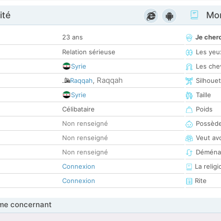
ité
Mon
23 ans
Je cher
Relation sérieuse
Les yeu
Syrie
Les che
Raqqah
Raqqah
,
Silhoue
Syrie
Taille
Célibataire
Poids
Non renseigné
Possède
Non renseigné
Veut av
Non renseigné
Déména
Connexion
La religi
Connexion
Rite
me concernant