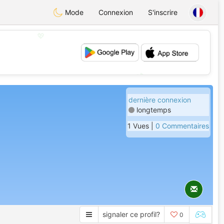
Mode
Connexion
S'inscrire
💖
💕
dernière connexion
longtemps
1 Vues |
0 Commentaires
signaler ce profil?
0