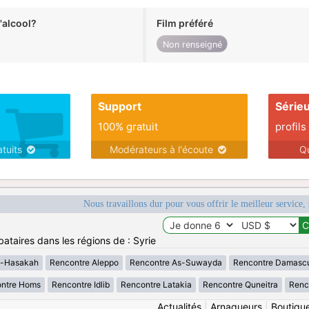
alcool?
Film préféré
Non renseigné
Support
Série
100% gratuit
profils
atuits
Modérateurs à l'écoute
Q
Nous travaillons dur pour vous offrir le meilleur service, 
ataires dans les régions de : Syrie
l-Hasakah
Rencontre Aleppo
Rencontre As-Suwayda
Rencontre Damasc
ntre Homs
Rencontre Idlib
Rencontre Latakia
Rencontre Quneitra
Renc
Actualités
|
Arnaqueurs
|
Boutiqu