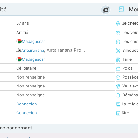
ité
Mon
37 ans
Je cher
Amitié
Les yeu
Madagascar
Les che
Antsiranana Pro...
Antsiranana
,
Silhoue
Madagascar
Taille
Célibataire
Poids
Non renseigné
Possède
Non renseigné
Veut av
Non renseigné
Déména
Connexion
La religi
Connexion
Rite
me concernant