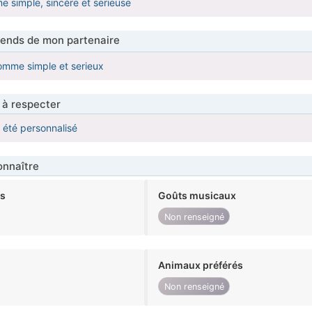
e simple, sincère et serieuse
tends de mon partenaire
omme simple et serieux
 à respecter
a été personnalisé
nnaître
ts
Goûts musicaux
Non renseigné
Animaux préférés
Non renseigné