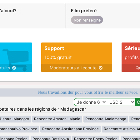
alcool?
Film préféré
Non renseigné
Support
Série
100% gratuit
profils
atuits
Modérateurs à l'écoute
Q
Nous travaillons dur pour vous offrir le meilleur service, 
bataires dans les régions de : Madagascar
Alaotra-Mangoro
Rencontre Amoron i Mania
Rencontre Analamanga
Renc
ntananarivo Province
Rencontre Antsiranana Province
Rencontre Atsimo-A
sinanana Region
Rencontre Betsiboka
Rencontre Boeny Region
Rencontr