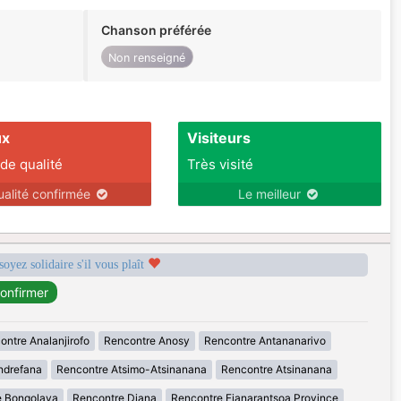
Chanson préférée
Non renseigné
ux
Visiteurs
 de qualité
Très visité
ualité confirmée
Le meilleur
soyez solidaire s'il vous plaît
ontre Analanjirofo
Rencontre Anosy
Rencontre Antananarivo
ndrefana
Rencontre Atsimo-Atsinanana
Rencontre Atsinanana
e Bongolava
Rencontre Diana
Rencontre Fianarantsoa Province