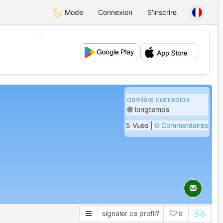
Mode
Connexion
S'inscrire
💖
💕
dernière connexion
longtemps
5 Vues |
0 Commentaires
signaler ce profil?
0