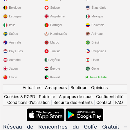
Belgique
Suisse
États-Unis
Espagne
Angleterre
Mexique
Italie
Portugal
Colombie
Suède
Handicapés
Animaux
Australie
Maroc
Brésil
Pays-Bas
Tunisie
Philippines
Autriche
Algérie
Liban
Japon
Égypte
Golfe
Chine
Koweït
Toute la liste
Actualités
|
Arnaqueurs
|
Boutique
|
Opinions
Cookies & RGPD
|
Publicité
|
À propos de nous
|
Confidentialité
|
Conditions d'utilisation
|
Sécurité des enfants
|
Contact
|
FAQ
Réseau de Rencontres du Golfe Gratuit –