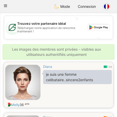
Gulf
Dating
Toggle
Mode
Connexion
navigation
💖
Trouvez votre partenaire idéal
Téléchargez notre application de rencontre
💖
maintenant !
💕
💕
Les images des membres sont privées - visibles aux
utilisateurs authentifiés uniquement
Diana
0.8
je suis une femme
celibataire..sincere2enfants
ans
Melly
36