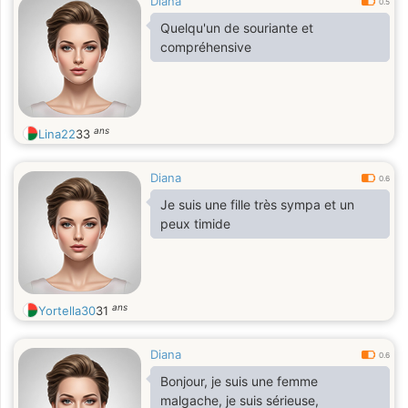
Diana
0.5
Quelqu'un de souriante et
compréhensive
ans
Lina22
33
Diana
0.6
Je suis une fille très sympa et un
peux timide
ans
Yortella30
31
Diana
0.6
Bonjour, je suis une femme
malgache, je suis sérieuse,