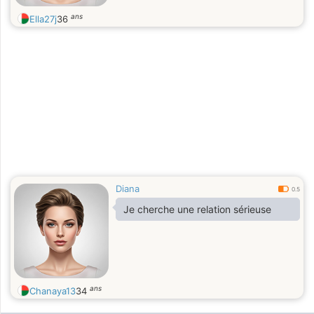
ans
Ella27j
36
Diana
0.5
Je cherche une relation sérieuse
ans
Chanaya13
34