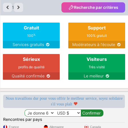
1
Recherche par critères
Gratuit
Support
%
100
100% gratuit
Services gratuits
Modérateurs à l'écoute
Sérieux
Visiteurs
profils de qualité
Très visité
Qualité confirmée
Le meilleur
Nous travaillons dur pour vous offrir le meilleur service, soyez solidaire
s'il vous plaît
Rencontres par pays
France
Allemagne
Canada