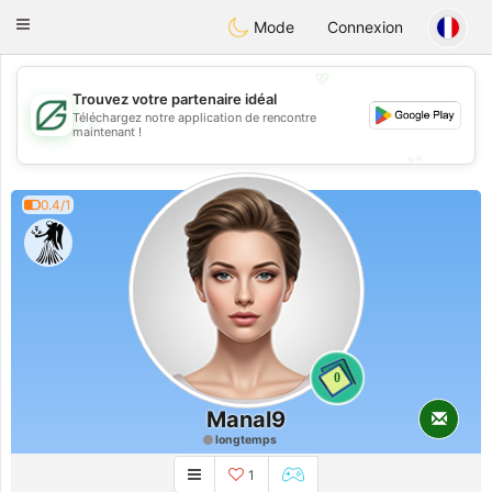
Gulf
Dating
Toggle
Mode
Connexion
navigation
💖
Trouvez votre partenaire idéal
Téléchargez notre application de rencontre
💖
maintenant !
💕
💕
0.4/1
0
Manal9
longtemps
1