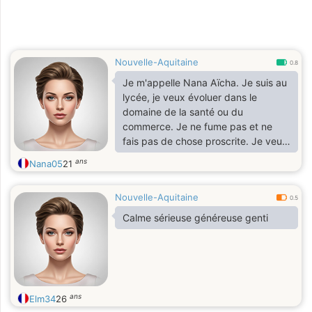
Nouvelle-Aquitaine
0.8
Je m'appelle Nana Aïcha. Je suis au
lycée, je veux évoluer dans le
domaine de la santé ou du
commerce. Je ne fume pas et ne
fais pas de chose proscrite. Je veux
voyager partout sur cette planète.
ans
Nana05
21
Je suis une personne positive. Je
n'aime pas les conflits. Je cherche
Nouvelle-Aquitaine
l'homme avec qui passer ma vie
0.5
dans cette dounia et dans l'au delà.
Calme sérieuse généreuse genti
ans
Elm34
26