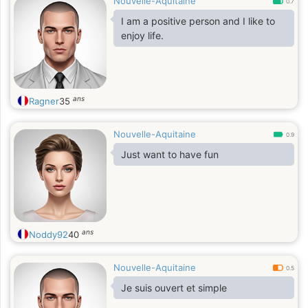
Nouvelle-Aquitaine
0.7
I am a positive person and I like to
enjoy life.
ans
Ragner
35
Nouvelle-Aquitaine
0.9
Just want to have fun
ans
Noddy92
40
Nouvelle-Aquitaine
0.5
Je suis ouvert et simple