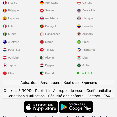
France
Allemagne
Canada
Belgique
Suisse
États-Unis
Espagne
Angleterre
Mexique
Italie
Portugal
Colombie
Suède
Handicapés
Animaux
Australie
Maroc
Brésil
Pays-Bas
Tunisie
Philippines
Autriche
Algérie
Liban
Japon
Égypte
Golfe
Chine
Koweït
Toute la liste
Actualités
|
Arnaqueurs
|
Boutique
|
Opinions
Cookies & RGPD
|
Publicité
|
À propos de nous
|
Confidentialité
|
Conditions d'utilisation
|
Sécurité des enfants
|
Contact
|
FAQ