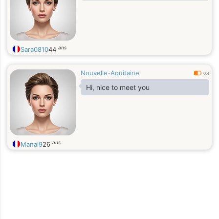
ans
Sara0810
44
Nouvelle-Aquitaine
0.4
Hi, nice to meet you
ans
Manal9
26