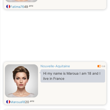
ans
Fatima76
49
Nouvelle-Aquitaine
0.6
Hi my name is Maroua I am 18 and I
live in France
ans
Maroua18
20