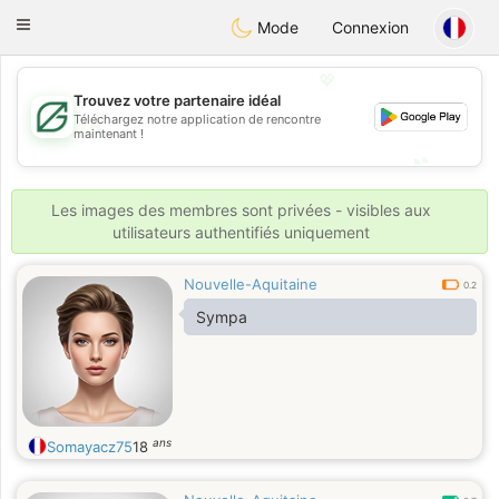
Gulf
Dating
Toggle
Mode
Connexion
navigation
💖
Trouvez votre partenaire idéal
Téléchargez notre application de rencontre
💖
maintenant !
💕
💕
Les images des membres sont privées - visibles aux
utilisateurs authentifiés uniquement
Nouvelle-Aquitaine
0.2
Sympa
ans
Somayacz75
18