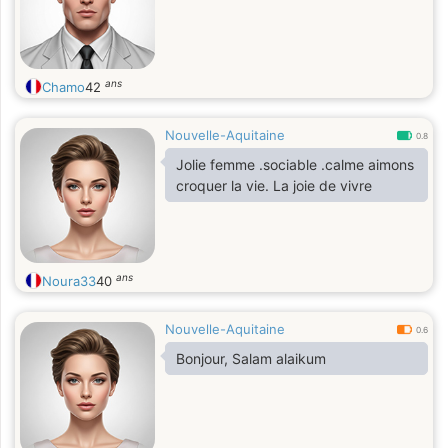
ans
Chamo
42
Nouvelle-Aquitaine
0.8
Jolie femme .sociable .calme aimons
croquer la vie. La joie de vivre
ans
Noura33
40
Nouvelle-Aquitaine
0.6
Bonjour, Salam alaikum