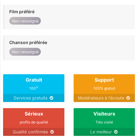
Film préféré
Non renseigné
Chanson préférée
Non renseigné
Gratuit
Support
%
100
100% gratuit
Services gratuits
Modérateurs à l'écoute
Sérieux
Visiteurs
profils de qualité
Très visité
Qualité confirmée
Le meilleur