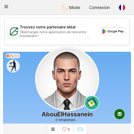
Gulf
Dating
Toggle
Mode
Connexion
navigation
💕
💕
Trouvez votre partenaire idéal
Téléchargez notre application de rencontre
💖
maintenant !
💖
0.3/1
0
AbouElHassanein
longtemps
0