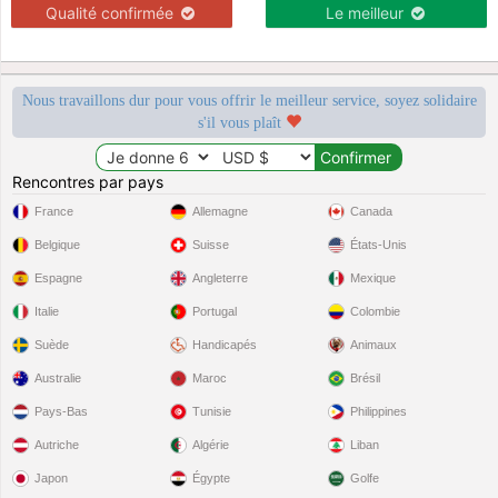
Qualité confirmée
Le meilleur
Nous travaillons dur pour vous offrir le meilleur service, soyez solidaire
s'il vous plaît
Rencontres par pays
France
Allemagne
Canada
Belgique
Suisse
États-Unis
Espagne
Angleterre
Mexique
Italie
Portugal
Colombie
Suède
Handicapés
Animaux
Australie
Maroc
Brésil
Pays-Bas
Tunisie
Philippines
Autriche
Algérie
Liban
Japon
Égypte
Golfe