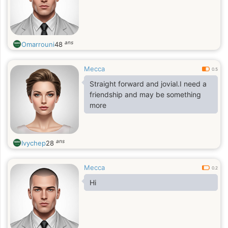
ans
Omarrouni
48
Mecca
0.5
Straight forward and jovial.I need a
friendship and may be something
more
ans
Ivychep
28
Mecca
0.2
Hi