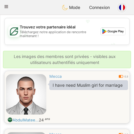
Gulf
Dating
Toggle
Mode
Connexion
navigation
💖
Trouvez votre partenaire idéal
Téléchargez notre application de rencontre
💖
maintenant !
💕
💕
Les images des membres sont privées - visibles aux
utilisateurs authentifiés uniquement
Mecca
0.3
I have need Muslim girl for marriage
ans
AbdulMatee...
24