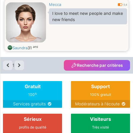
Mecca
0.4
I love to meet new people and make
new friends
ans
Saundra
31
1
Recherche par critères
Gratuit
Support
%
100
100% gratuit
Services gratuits
Modérateurs à l'écoute
Sérieux
Visiteurs
profils de qualité
Très visité