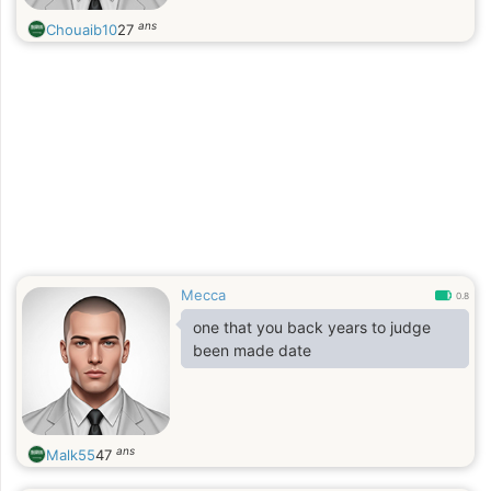
ans
Chouaib10
27
Mecca
0.8
one that you back years to judge
been made date
ans
Malk55
47