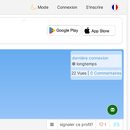
Mode
Connexion
S'inscrire
💖
💕
dernière connexion
longtemps
22 Vues |
0 Commentaires
signaler ce profil?
1