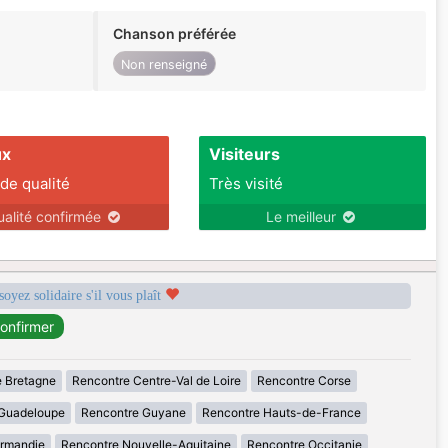
Chanson préférée
Non renseigné
ux
Visiteurs
 de qualité
Très visité
ualité confirmée
Le meilleur
soyez solidaire s'il vous plaît
 Bretagne
Rencontre Centre-Val de Loire
Rencontre Corse
Guadeloupe
Rencontre Guyane
Rencontre Hauts-de-France
rmandie
Rencontre Nouvelle-Aquitaine
Rencontre Occitanie