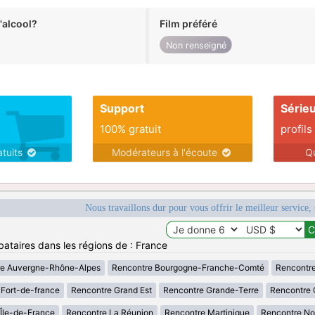
alcool?
Film préféré
Non renseigné
Support
Série
100% gratuit
profils
atuits
Modérateurs à l'écoute
Q
Nous travaillons dur pour vous offrir le meilleur service, 
bataires dans les régions de : France
re Auvergne-Rhône-Alpes
Rencontre Bourgogne-Franche-Comté
Rencontre
Fort-de-france
Rencontre Grand Est
Rencontre Grande-Terre
Rencontre 
Île-de-France
Rencontre La Réunion
Rencontre Martinique
Rencontre No