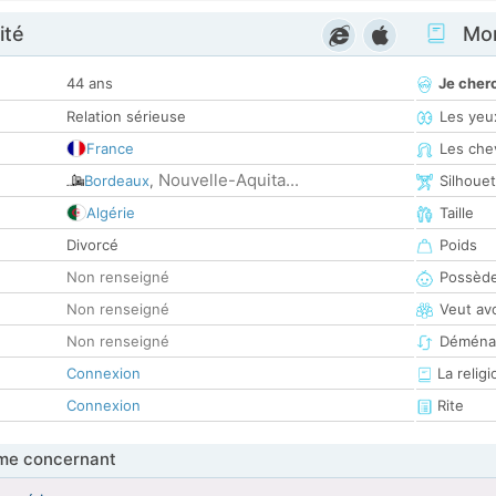
ité
Mon
44 ans
Je cher
Relation sérieuse
Les yeu
France
Les che
Nouvelle-Aquita...
Bordeaux
,
Silhoue
Algérie
Taille
Divorcé
Poids
Non renseigné
Possède
Non renseigné
Veut av
Non renseigné
Déména
Connexion
La religi
Connexion
Rite
me concernant