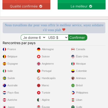
Qualité confirmée
Le meilleur
Nous travaillons dur pour vous offrir le meilleur service, soyez solidaire
s'il vous plaît
Rencontres par pays
France
Allemagne
Canada
Belgique
Suisse
États-Unis
Espagne
Angleterre
Mexique
Italie
Portugal
Colombie
Suède
Handicapés
Animaux
Australie
Maroc
Brésil
Pays-Bas
Tunisie
Philippines
Autriche
Algérie
Liban
Japon
Égypte
Golfe