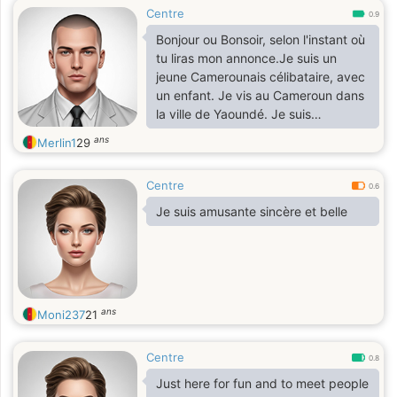
Centre
0.9
Bonjour ou Bonsoir, selon l'instant où
tu liras mon annonce.Je suis un
jeune Camerounais célibataire, avec
un enfant. Je vis au Cameroun dans
la ville de Yaoundé. Je suis
technicien en informatique.
ans
Merlin1
29
Centre
0.6
Je suis amusante sincère et belle
ans
Moni237
21
Centre
0.8
Just here for fun and to meet people