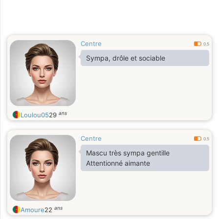
Centre
0.5
Sympa, drôle et sociable
ans
Loulou05
29
Centre
0.5
Mascu très sympa gentille
Attentionné aimante
ans
Amoure
22