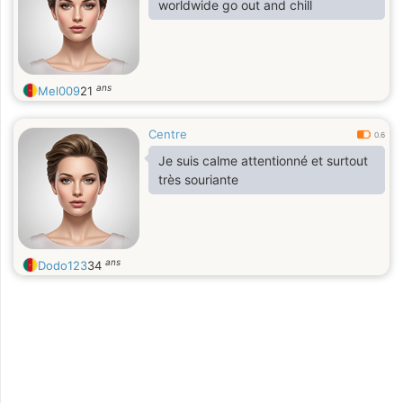
worldwide go out and chill
ans
Mel009
21
Centre
0.6
Je suis calme attentionné et surtout
très souriante
ans
Dodo123
34