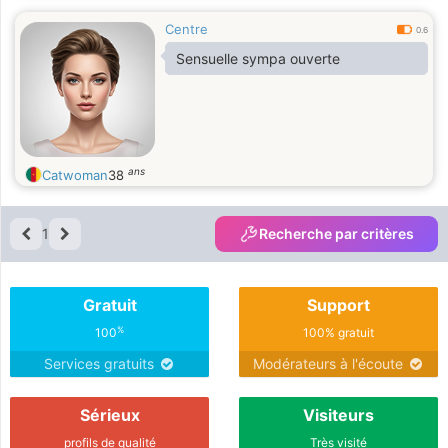
Centre
0.6
Sensuelle sympa ouverte
ans
Catwoman
38
1
Recherche par critères
Gratuit
Support
%
100
100% gratuit
Services gratuits
Modérateurs à l'écoute
Sérieux
Visiteurs
profils de qualité
Très visité