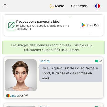
Gulf
Dating
Toggle
Mode
Connexion
navigation
💖
Trouvez votre partenaire idéal
💖
Téléchargez notre application de rencontre
maintenant !
💕
💕
Les images des membres sont privées - visibles aux
utilisateurs authentifiés uniquement
Centre
0.9
Je suis quelqu'un de Poser, j'aime le
sport, la danse et des sorties en
amis
ans
Alexie
29