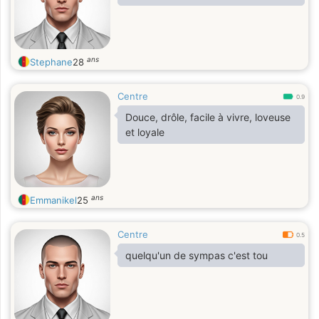
ans
Stephane
28
Centre
0.9
Douce, drôle, facile à vivre, loveuse
et loyale
ans
Emmanikel
25
Centre
0.5
quelqu'un de sympas c'est tou