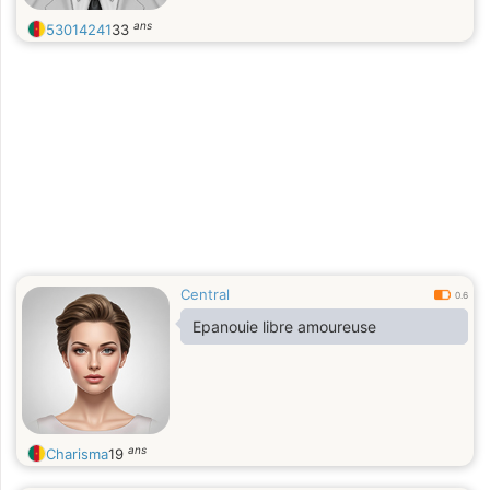
ans
53014241
33
Central
0.6
Epanouie libre amoureuse
ans
Charisma
19