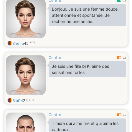
Centre
0.8
Bonjour. Je suis une femme douce,
attentionnée et spontanée. Je
recherche une amitié.
ans
Sheira
45
Centre
0.6
Je suis une fille bi Ki aime des
sensations fortes
ans
Bibi14
24
Centre
0.6
Timide qui aime rire et qui aime les
cadeaux