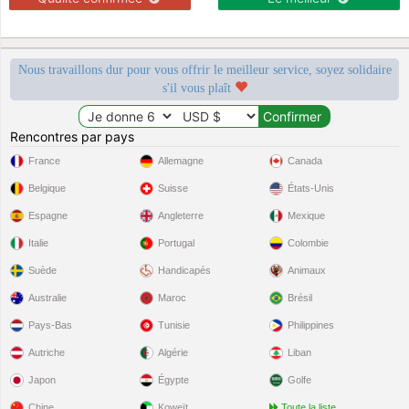
Nous travaillons dur pour vous offrir le meilleur service, soyez solidaire
s'il vous plaît
Rencontres par pays
France
Allemagne
Canada
Belgique
Suisse
États-Unis
Espagne
Angleterre
Mexique
Italie
Portugal
Colombie
Suède
Handicapés
Animaux
Australie
Maroc
Brésil
Pays-Bas
Tunisie
Philippines
Autriche
Algérie
Liban
Japon
Égypte
Golfe
Chine
Koweït
Toute la liste