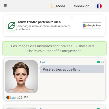
Gulf
Dating
Toggle
Mode
Connexion
navigation
💖
Trouvez votre partenaire idéal
Téléchargez notre application de rencontre
💖
maintenant !
💕
💕
Les images des membres sont privées - visibles aux
utilisateurs authentifiés uniquement
East
0.9
Posé et très accueillant
ans
Lucre
23