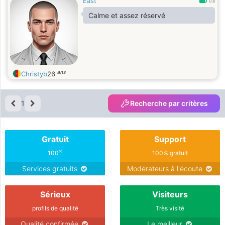
East
0.8
Calme et assez réservé
ans
Christyb
26
1
Recherche par critères
Gratuit
Support
%
100
100% gratuit
Services gratuits
Modérateurs à l'écoute
Sérieux
Visiteurs
profils de qualité
Très visité
Qualité confirmée
Le meilleur