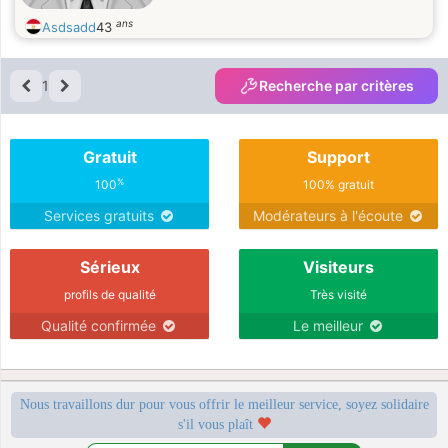
ans
Asdsadd
43
1
Recherche par critères
Gratuit
Support
%
100
100% gratuit
Services gratuits
Modérateurs à l'écoute
Sérieux
Visiteurs
profils de qualité
Très visité
Qualité confirmée
Le meilleur
Nous travaillons dur pour vous offrir le meilleur service, soyez solidaire
s'il vous plaît