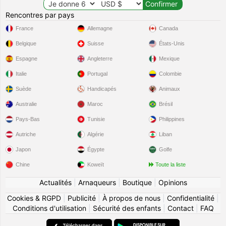
Rencontres par pays
France
Allemagne
Canada
Belgique
Suisse
États-Unis
Espagne
Angleterre
Mexique
Italie
Portugal
Colombie
Suède
Handicapés
Animaux
Australie
Maroc
Brésil
Pays-Bas
Tunisie
Philippines
Autriche
Algérie
Liban
Japon
Égypte
Golfe
Chine
Koweït
Toute la liste
Actualités
|
Arnaqueurs
|
Boutique
|
Opinions
Cookies & RGPD
|
Publicité
|
À propos de nous
|
Confidentialité
|
Conditions d'utilisation
|
Sécurité des enfants
|
Contact
|
FAQ