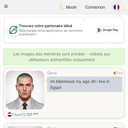
Gulf
Dating
Toggle
Mode
Connexion
navigation
💖
Trouvez votre partenaire idéal
Téléchargez notre application de rencontre
💖
maintenant !
💕
💕
Les images des membres sont privées - visibles aux
utilisateurs authentifiés uniquement
Qena
0.4
Im Mahmoud my age 26 i live in
Egypt
ans
Filom727
27