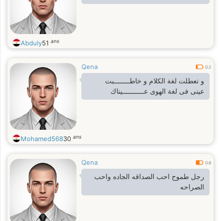
ans
Abduly
51
Qena
0.2
و تعطلت لغة الكلام و خاطــــــــبت
عينى فى لغة الهوى عـــــــــــيناك
ans
Mohamed568
30
Qena
0.6
رجل طموح احب الصداقه الجاده واحب
الصراحه