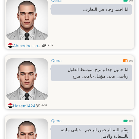
Qena
0.9
انا احمد وجاد في التعارف
ans
Ahmedhassa...
45
Qena
0.6
انا جميل جدا ومرح متوسط الطول
رياضى معى مؤهل جامعى مرح
ans
Hazem1424
39
Qena
0.9
بِسْم الله الرحمن الرحيم . حياتي مليئة
بالسعادة والامل