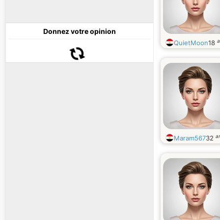
Donnez votre opinion
a
QuietMoon
18
a
Maram567
32