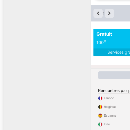
1
Gratuit
%
100
Services gr
Rencontres par 
France
Belgique
Espagne
Italie