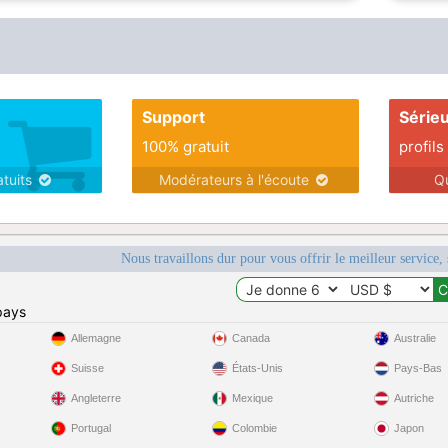
Support
Série
100% gratuit
profils
atuits
Modérateurs à l'écoute
Q
Nous travaillons dur pour vous offrir le meilleur service, 
pays
Allemagne
Canada
Australie
Suisse
États-Unis
Pays-Bas
Angleterre
Mexique
Autriche
Portugal
Colombie
Japon