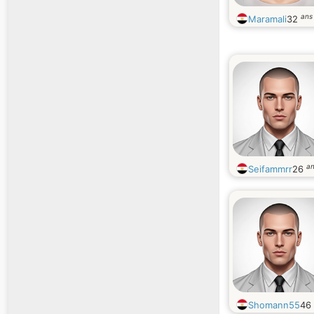
ans
Maramali
32
a
Seifammrr
26
Shomann55
46