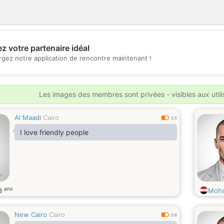
z votre partenaire idéal
💖
rgez notre application de rencontre maintenant !
💕
Les images des membres sont privées - visibles aux util
Al Maadi
Cairo
0.5
I love friendly people
ans
3
Moh
New Cairo
Cairo
0.6