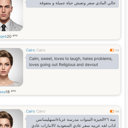
حالي المادي صفر وتعيش حياة جميلة و متفوقة
ans
qqeb
20
Cairo
Cairo
0.5
Calm, sweet, loves to laugh, hates problems,
loves going out Religious and devout
ans
sea
18
Cairo
Cairo
0.6
منة ٢٦الجيزة-المنوات مدرسة عزباءانسهليسانس
اداب لغه عربيه سفر عادي السعودية /الامارات عادي