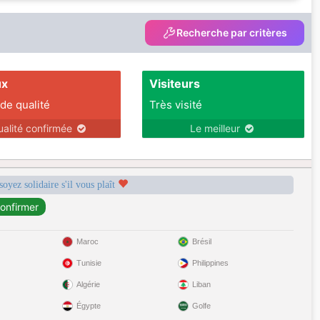
Recherche par critères
ux
Visiteurs
 de qualité
Très visité
ualité confirmée
Le meilleur
soyez solidaire s'il vous plaît
Maroc
Brésil
Tunisie
Philippines
Algérie
Liban
Égypte
Golfe