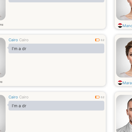
ns
Man
Cairo
Cairo
0.2
I’m a dr
ns
Mar
Cairo
Cairo
0.2
I’m a dr