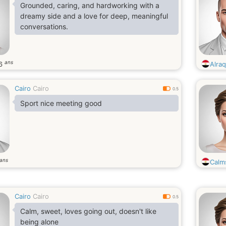
Grounded, caring, and hardworking with a
dreamy side and a love for deep, meaningful
conversations.
ans
6
Alra
Cairo
Cairo
0.5
Sport nice meeting good
ans
Calm
Cairo
Cairo
0.5
Calm, sweet, loves going out, doesn't like
being alone