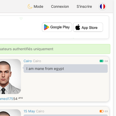
Mode
Connexion
S'inscrire
💖
💕
isateurs authentifiés uniquement
Cairo
Cairo
0.8
I am mane from egypt
ans
amed175
54
15 May
Cairo
0.5