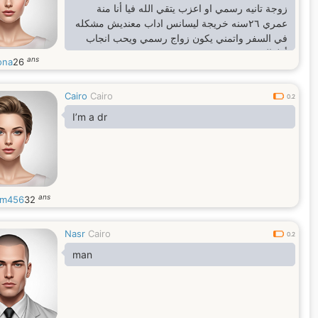
زوجة تانيه رسمي او اعزب يتقي الله فيا أنا منة
عمري ٢٦سنه خريجة ليسانس اداب معنديش مشكله
في السفر واتمني يكون زواج رسمي ويحب انجاب
أطفال
ans
ona
26
Cairo
Cairo
0.2
I’m a dr
ans
am456
32
Nasr
Cairo
0.2
man