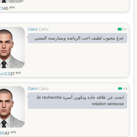
ans
23
40
Cairo
Cairo
0.7
جدع محبوب لطيف احب الرياضه وممارسته المشي
ans
no123
37
Cairo
Cairo
0.9
ابحث عن علاقة جادة وتكوين أسرة Je recherche
relation sérieuse
ans
55
42