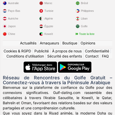
Australie
Maroc
Brésil
Pays-Bas
Tunisie
Philippines
Autriche
Algérie
Liban
Japon
Égypte
Golfe
Chine
Koweït
Toute la liste
Actualités
|
Arnaqueurs
|
Boutique
|
Opinions
Cookies & RGPD
|
Publicité
|
À propos de nous
|
Confidentialité
|
Conditions d'utilisation
|
Sécurité des enfants
|
Contact
|
FAQ
Réseau de Rencontres du Golfe Gratuit –
Connectez-vous à travers la Péninsule Arabique
Bienvenue sur la plateforme de confiance du Golfe pour des
connexions significatives. Gulf-dating.com rassemble des
célibataires à travers l'Arabie Saoudite, le Koweït, le Qatar,
Bahreïn et Oman, favorisant des relations basées sur des valeurs
partagées et une compréhension culturelle.
Que vous soyez dans la Riyad animée, la moderne Doha ou