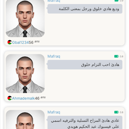
Mafraq
0.9
وديع هادي خلوق ورجل بمعنى الكلمة
ans
Gbal1234
56
Mafraq
0.8
هادئ احب التزام خلوق
ans
Ahmademalk
46
Mafraq
0.8
عادي هادئ المزاح التسلية والترفيه اسمي
على فيسبوك عبد الحكيم هويدي