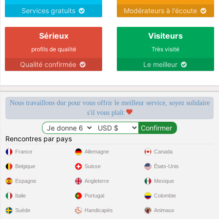
Services gratuits
Modérateurs à l'écoute
Sérieux
Visiteurs
profils de qualité
Très visité
Qualité confirmée
Le meilleur
Nous travaillons dur pour vous offrir le meilleur service, soyez solidaire
s'il vous plaît
Rencontres par pays
France
Allemagne
Canada
Belgique
Suisse
États-Unis
Espagne
Angleterre
Mexique
Italie
Portugal
Colombie
Suède
Handicapés
Animaux