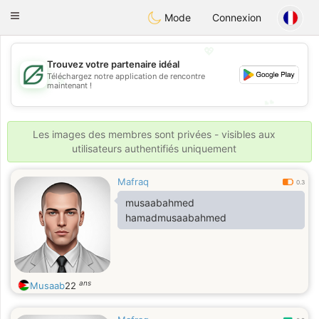
Gulf
Dating
Toggle
Mode
Connexion
navigation
💖
Trouvez votre partenaire idéal
Téléchargez notre application de rencontre
💖
maintenant !
💕
💕
Les images des membres sont privées - visibles aux
utilisateurs authentifiés uniquement
Mafraq
0.3
musaabahmed
hamadmusaabahmed
ans
Musaab
22