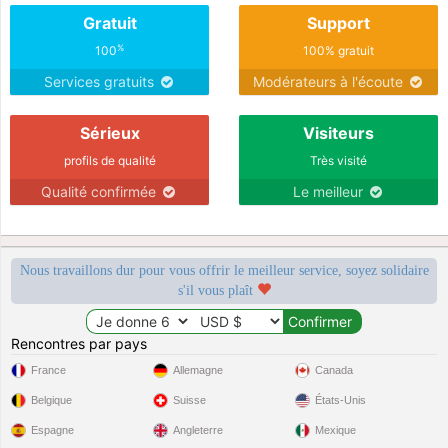
Gratuit
Support
%
100
100% gratuit
Services gratuits
Modérateurs à l'écoute
Sérieux
Visiteurs
profils de qualité
Très visité
Qualité confirmée
Le meilleur
Nous travaillons dur pour vous offrir le meilleur service, soyez solidaire
s'il vous plaît
Rencontres par pays
France
Allemagne
Canada
Belgique
Suisse
États-Unis
Espagne
Angleterre
Mexique