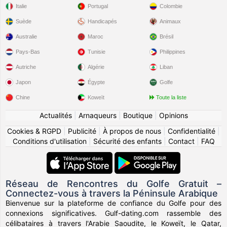
Italie
Portugal
Colombie
Suède
Handicapés
Animaux
Australie
Maroc
Brésil
Pays-Bas
Tunisie
Philippines
Autriche
Algérie
Liban
Japon
Égypte
Golfe
Chine
Koweït
Toute la liste
Actualités
|
Arnaqueurs
|
Boutique
|
Opinions
Cookies & RGPD
|
Publicité
|
À propos de nous
|
Confidentialité
|
Conditions d'utilisation
|
Sécurité des enfants
|
Contact
|
FAQ
Réseau de Rencontres du Golfe Gratuit –
Connectez-vous à travers la Péninsule Arabique
Bienvenue sur la plateforme de confiance du Golfe pour des
connexions significatives. Gulf-dating.com rassemble des
célibataires à travers l'Arabie Saoudite, le Koweït, le Qatar,