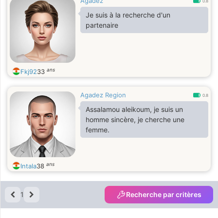
Agadez
0.8
Je suis à la recherche d'un
partenaire
ans
Fkj92
33
Agadez Region
0.8
Assalamou aleikoum, je suis un
homme sincère, je cherche une
femme.
ans
Intala
38
1
Recherche par critères