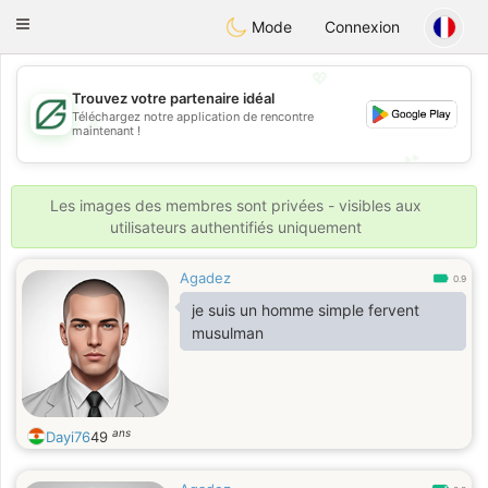
Gulf
Dating
Toggle
Mode
Connexion
navigation
💖
Trouvez votre partenaire idéal
Téléchargez notre application de rencontre
💖
maintenant !
💕
💕
Les images des membres sont privées - visibles aux
utilisateurs authentifiés uniquement
Agadez
0.9
je suis un homme simple fervent
musulman
ans
Dayi76
49