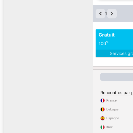
1
Gratuit
%
100
Services gr
Rencontres par 
France
Belgique
Espagne
Italie