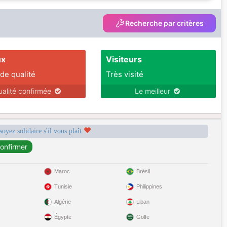
Recherche par critères
ux
Visiteurs
 de qualité
Très visité
ualité confirmée
Le meilleur
soyez solidaire s'il vous plaît
Maroc
Brésil
Tunisie
Philippines
Algérie
Liban
Égypte
Golfe