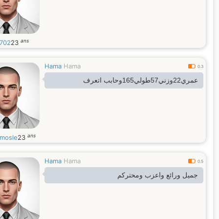
ans
702
23
Hama
Hama
0.3
عمري22وزني57طولي165وحابب اتعرف
ans
mosle
23
Hama
Hama
0.5
جميل ورائع واعزب ومحتركم