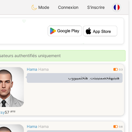
Mode
Connexion
S'inscrire
💖
💕
isateurs authentifiés uniquement
Hama
Hama
0.3
هنبتبهقحصمنينبتت. هثخثمييووب
ans
sy
57
Hama
Hama
0.6