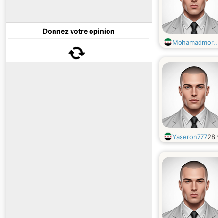
Donnez votre opinion
Mohamadmor..
Yaseron777
28