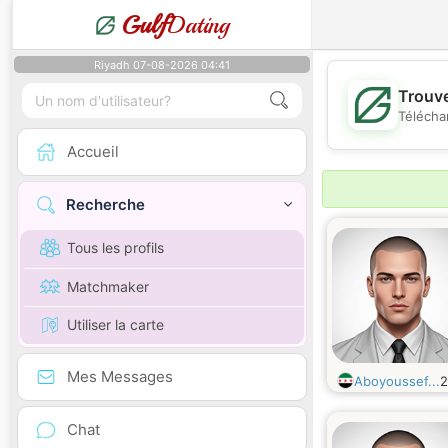
Gulf
Dating
Riyadh 07-08-2026 04:41
Trouve
Télécha
Accueil
Recherche
Tous les profils
Matchmaker
Utiliser la carte
Mes Messages
Aboyoussef...
Chat