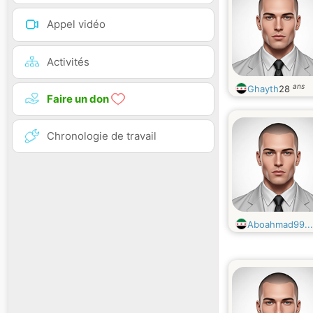
Appel vidéo
Activités
ans
Ghayth
28
Faire un don
Chronologie de travail
Aboahmad99...