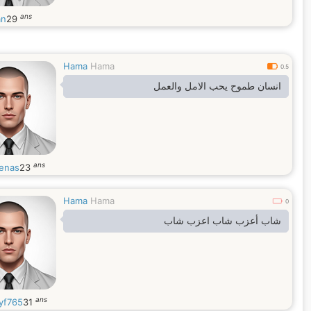
ans
an
29
Hama
Hama
0.5
انسان طموح يحب الامل والعمل
ans
enas
23
Hama
Hama
0
شاب أعزب شاب اعزب شاب
ans
kyf765
31