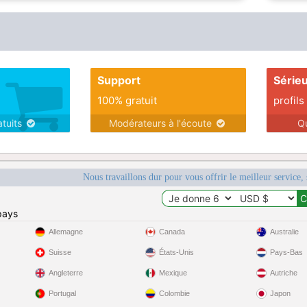
Support
Série
100% gratuit
profils
atuits
Modérateurs à l'écoute
Q
Nous travaillons dur pour vous offrir le meilleur service, 
pays
Allemagne
Canada
Australie
Suisse
États-Unis
Pays-Bas
Angleterre
Mexique
Autriche
Portugal
Colombie
Japon