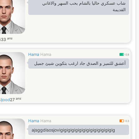
شاب عسكري حاليا بالشام بحب السهر والاغاني
القديمة
ans
i
33
Hama
Hama
0.8
أعشق للتميز و الصدق جاد ارغب بتكوين شيئ جميل
ans
ljood
27
Hama
Hama
0.3
ajsggdisosjovigigigigigigigigigigigigigigig