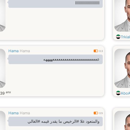
ااااااااااااااااااااا
Trkial
Hama
Hama
0.3
عععععععععععععععععععععععههههه
ans
39
AboA
Hama
Hama
0.5
والمتعود علا #الرخيص ما يقدر قيمه #الغالي