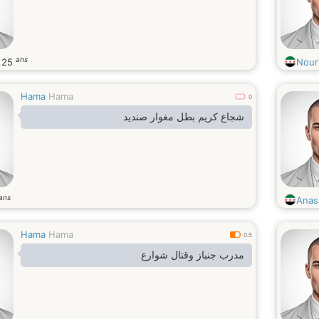
ans
.
25
Nour
Hama
Hama
0
شجاع كريم بطل مغوار صنديد
ans
Anas
Hama
Hama
0.5
مدرب جنباز وقتال شوارع