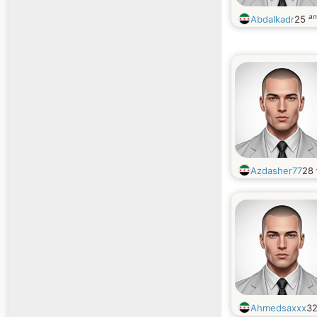
an
Abdalkadr
25
Azdasher77
28
Ahmedsaxxx
3