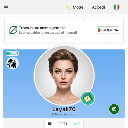
Gulf
Dating
Toggle
Mode
Accedi
navigation
💖
Trova la tua anima gemella
💖
Scarica subito la nostra app di incontri!
💕
💕
0.6/1
1
Layali76
Molto tempo
11