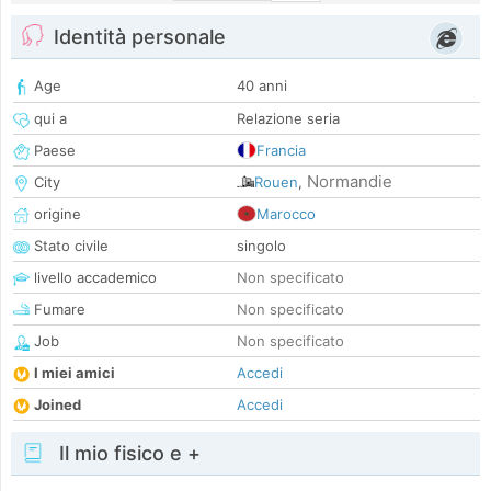
Identità personale
Age
40 anni
qui a
Relazione seria
Paese
Francia
Normandie
City
Rouen
,
origine
Marocco
Stato civile
singolo
livello accademico
Non specificato
Fumare
Non specificato
Job
Non specificato
I miei amici
Accedi
Joined
Accedi
Il mio fisico e +