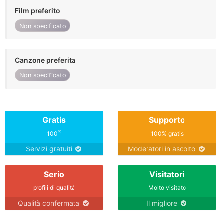
Film preferito
Non specificato
Canzone preferita
Non specificato
Gratis
Supporto
%
100
100% gratis
Servizi gratuiti
Moderatori in ascolto
Serio
Visitatori
profili di qualità
Molto visitato
Qualità confermata
Il migliore