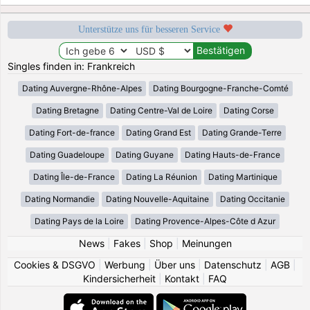
Unterstütze uns für besseren Service
Singles finden in: Frankreich
Dating Auvergne-Rhône-Alpes
Dating Bourgogne-Franche-Comté
Dating Bretagne
Dating Centre-Val de Loire
Dating Corse
Dating Fort-de-france
Dating Grand Est
Dating Grande-Terre
Dating Guadeloupe
Dating Guyane
Dating Hauts-de-France
Dating Île-de-France
Dating La Réunion
Dating Martinique
Dating Normandie
Dating Nouvelle-Aquitaine
Dating Occitanie
Dating Pays de la Loire
Dating Provence-Alpes-Côte d Azur
News
|
Fakes
|
Shop
|
Meinungen
Cookies & DSGVO
|
Werbung
|
Über uns
|
Datenschutz
|
AGB
|
Kindersicherheit
|
Kontakt
|
FAQ