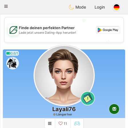
Gulf
Dating
Toggle
Mode
Login
navigation
💖
Finde deinen perfekten Partner
💖
Lade jetzt unsere Dating-App herunter!
💕
💕
0.6/1
1
Layali76
Länger her
11