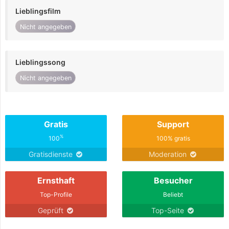
Lieblingsfilm
Nicht angegeben
Lieblingssong
Nicht angegeben
Gratis
Support
%
100
100% gratis
Gratisdienste
Moderation
Ernsthaft
Besucher
Top-Profile
Beliebt
Geprüft
Top-Seite