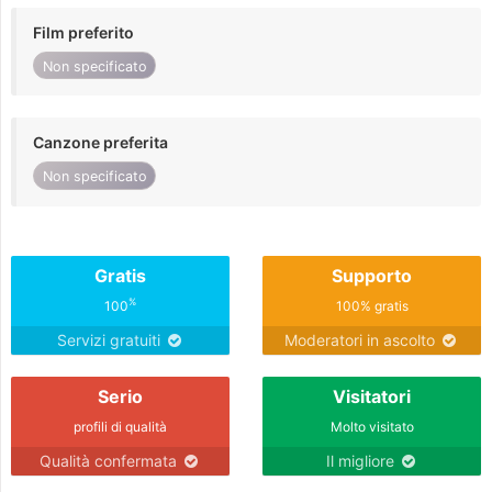
Film preferito
Non specificato
Canzone preferita
Non specificato
Gratis
Supporto
%
100
100% gratis
Servizi gratuiti
Moderatori in ascolto
Serio
Visitatori
profili di qualità
Molto visitato
Qualità confermata
Il migliore