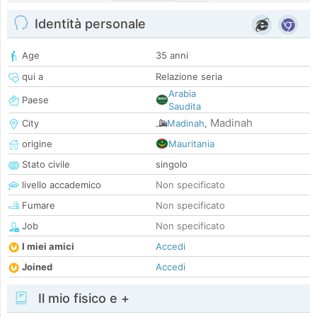
Identità personale
Age
35 anni
qui a
Relazione seria
Arabia
Paese
Saudita
Madinah
City
Madinah
,
origine
Mauritania
Stato civile
singolo
livello accademico
Non specificato
Fumare
Non specificato
Job
Non specificato
I miei amici
Accedi
Joined
Accedi
Il mio fisico e +