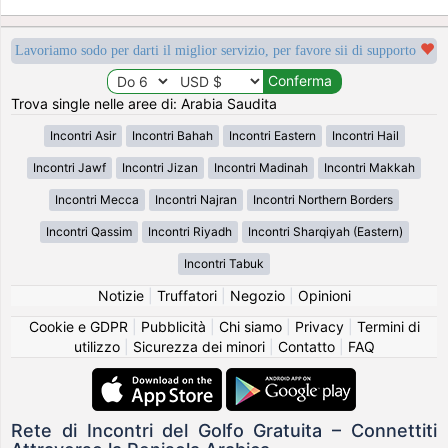
Lavoriamo sodo per darti il miglior servizio, per favore sii di supporto
Trova single nelle aree di: Arabia Saudita
Incontri Asir
Incontri Bahah
Incontri Eastern
Incontri Hail
Incontri Jawf
Incontri Jizan
Incontri Madinah
Incontri Makkah
Incontri Mecca
Incontri Najran
Incontri Northern Borders
Incontri Qassim
Incontri Riyadh
Incontri Sharqiyah (Eastern)
Incontri Tabuk
Notizie
|
Truffatori
|
Negozio
|
Opinioni
Cookie e GDPR
|
Pubblicità
|
Chi siamo
|
Privacy
|
Termini di
utilizzo
|
Sicurezza dei minori
|
Contatto
|
FAQ
Rete di Incontri del Golfo Gratuita – Connettiti