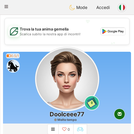
Gulf
Dating
Toggle
Mode
Accedi
navigation
💖
Trova la tua anima gemella
💖
Scarica subito la nostra app di incontri!
💕
💕
0.5/1
0
Doolceee77
Molto tempo
0