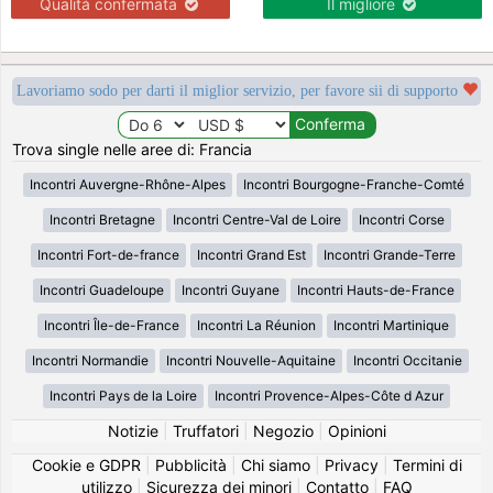
Qualità confermata
Il migliore
Lavoriamo sodo per darti il miglior servizio, per favore sii di supporto
Trova single nelle aree di: Francia
Incontri Auvergne-Rhône-Alpes
Incontri Bourgogne-Franche-Comté
Incontri Bretagne
Incontri Centre-Val de Loire
Incontri Corse
Incontri Fort-de-france
Incontri Grand Est
Incontri Grande-Terre
Incontri Guadeloupe
Incontri Guyane
Incontri Hauts-de-France
Incontri Île-de-France
Incontri La Réunion
Incontri Martinique
Incontri Normandie
Incontri Nouvelle-Aquitaine
Incontri Occitanie
Incontri Pays de la Loire
Incontri Provence-Alpes-Côte d Azur
Notizie
|
Truffatori
|
Negozio
|
Opinioni
Cookie e GDPR
|
Pubblicità
|
Chi siamo
|
Privacy
|
Termini di
utilizzo
|
Sicurezza dei minori
|
Contatto
|
FAQ