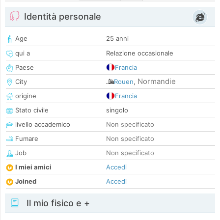
Identità personale
Age
25 anni
qui a
Relazione occasionale
Paese
Francia
Normandie
City
Rouen
,
origine
Francia
Stato civile
singolo
livello accademico
Non specificato
Fumare
Non specificato
Job
Non specificato
I miei amici
Accedi
Joined
Accedi
Il mio fisico e +