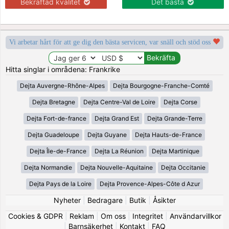
Bekräftad kvalitet
Det bästa
Vi arbetar hårt för att ge dig den bästa servicen, var snäll och stöd oss
Hitta singlar i områdena: Frankrike
Dejta Auvergne-Rhône-Alpes
Dejta Bourgogne-Franche-Comté
Dejta Bretagne
Dejta Centre-Val de Loire
Dejta Corse
Dejta Fort-de-france
Dejta Grand Est
Dejta Grande-Terre
Dejta Guadeloupe
Dejta Guyane
Dejta Hauts-de-France
Dejta Île-de-France
Dejta La Réunion
Dejta Martinique
Dejta Normandie
Dejta Nouvelle-Aquitaine
Dejta Occitanie
Dejta Pays de la Loire
Dejta Provence-Alpes-Côte d Azur
Nyheter
|
Bedragare
|
Butik
|
Åsikter
Cookies & GDPR
|
Reklam
|
Om oss
|
Integritet
|
Användarvillkor
|
Barnsäkerhet
|
Kontakt
|
FAQ