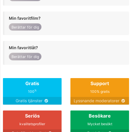
Min favoritfilm?
Berättar för dig
Min favoritlåt?
Berättar för dig
Gratis
Support
%
100
100% gratis
Gratis tjänster
Lyssnande moderatorer
Seriös
Besökare
kvalitetsprofiler
Mycket besökt