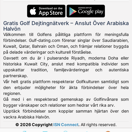
Gratis Golf Dejtingnätverk – Anslut Över Arabiska
Halvön
Välkommen till Golfens pålitliga plattform för meningsfulla
förbindelser. Gulf-dating.com förenar singlar över Saudiarabien,
Kuwait, Qatar, Bahrain och Oman, och främjar relationer byggda
på delade värderingar och kulturell förståelse.
Oavsett om du är i pulserande Riyadh, moderna Doha eller
historiska Kuwait City, anslut med kompatibla individer som
uppskattar tradition, familjevärderingar och autentiska
partnerskap.
Vår helt gratis plattform respekterar Golfkulturen samtidigt som
den erbjuder möjligheter för äkta förbindelser över hela
regionen.
Gå med i en respekterad gemenskap av Golfinvånare som
bygger vänskaper och relationer som hedrar vårt rika arv.
Upptäck förbindelser som kopplar samman hjärtan över den
vackra Arabiska Halvön.
© 2026 Copyright
ISN Connect
.
All rights reserved.