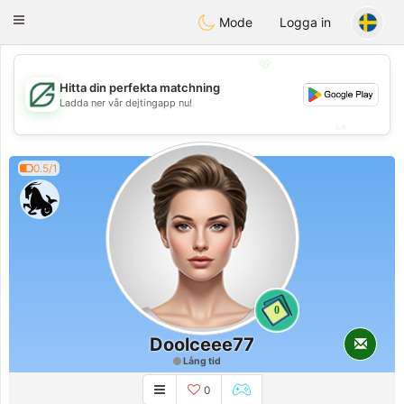
Gulf
Dating
Toggle
Mode
Logga in
navigation
💖
Hitta din perfekta matchning
💖
Ladda ner vår dejtingapp nu!
💕
💕
0.5/1
0
Doolceee77
Lång tid
0