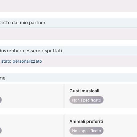
etto dal mio partner
 dovrebbero essere rispettati
è stato personalizzato
me
Gusti musicali
Non specificato
Animali preferiti
Non specificato