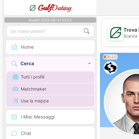
Gulf
Dating
Riyadh 2026-08-07 03:52
Trova 
Scarica 
Home
0.3/1
Cerca
Tutti i profili
Matchmaker
Usa la mappa
I Miei Messaggi
Chat