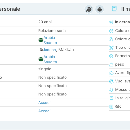
personale
Il m
20 anni
In cerca
Relazione seria
Colore 
Arabia
Colore c
Saudita
Tipo di 
Makkah
Jaddah
,
Formato
Arabia
Saudita
peso
singolo
Avere fig
co
Non specificato
Vuoi ave
Non specificato
Mosso d
Non specificato
La religi
Accedi
Rito
Accedi