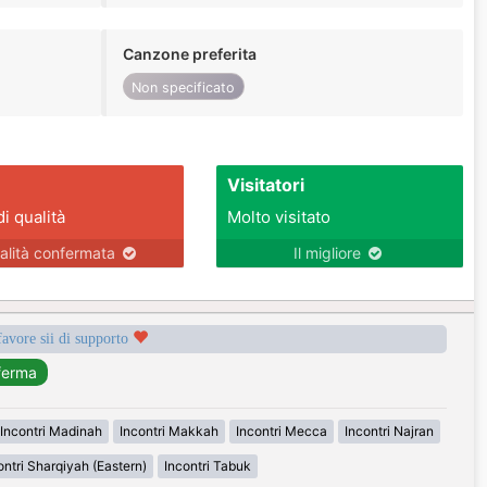
Canzone preferita
Non specificato
Visitatori
di qualità
Molto visitato
alità confermata
Il migliore
favore sii di supporto
Incontri Madinah
Incontri Makkah
Incontri Mecca
Incontri Najran
ontri Sharqiyah (Eastern)
Incontri Tabuk