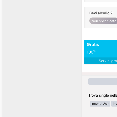
Bevi alcolici?
Non specificato
Gratis
%
100
Servizi gra
Trova single nell
Incontri Asir
In