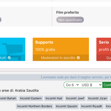
Film preferito
Non specificato
Supporto
Serio
100% gratis
profili 
tuiti
Moderatori in ascolto
Qu
Lavoriamo sodo per darti il miglior servizio, per 
e aree di: Arabia Saudita
contri Bahah
Incontri Eastern
Incontri Hail
Incontri Jawf
Incontri Jizan
Incontri Northern Borders
Incontri Qassim
Incontri Riyadh
Inc