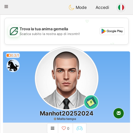
Gulf
Dating
Toggle
Mode
Accedi
navigation
💖
Trova la tua anima gemella
💖
Scarica subito la nostra app di incontri!
💕
💕
0.3/1
0
Manhot20252024
Molto tempo
0