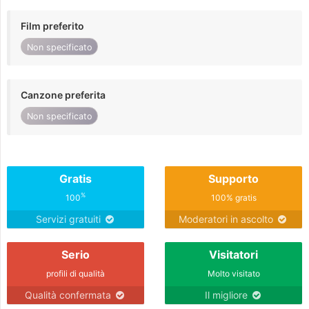
Film preferito
Non specificato
Canzone preferita
Non specificato
Gratis
Supporto
%
100
100% gratis
Servizi gratuiti
Moderatori in ascolto
Serio
Visitatori
profili di qualità
Molto visitato
Qualità confermata
Il migliore