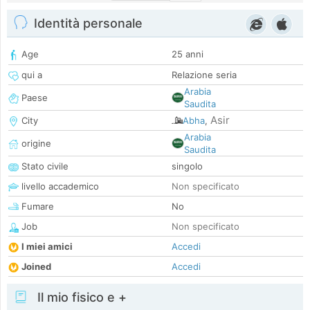
Identità personale
Age
25 anni
qui a
Relazione seria
Arabia
Paese
Saudita
Asir
City
Abha
,
Arabia
origine
Saudita
Stato civile
singolo
livello accademico
Non specificato
Fumare
No
Job
Non specificato
I miei amici
Accedi
Joined
Accedi
Il mio fisico e +