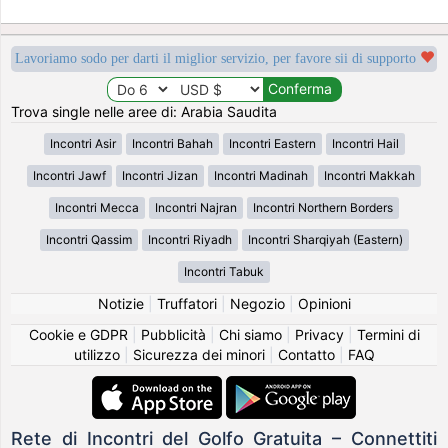
Lavoriamo sodo per darti il miglior servizio, per favore sii di supporto
Trova single nelle aree di: Arabia Saudita
Incontri Asir
Incontri Bahah
Incontri Eastern
Incontri Hail
Incontri Jawf
Incontri Jizan
Incontri Madinah
Incontri Makkah
Incontri Mecca
Incontri Najran
Incontri Northern Borders
Incontri Qassim
Incontri Riyadh
Incontri Sharqiyah (Eastern)
Incontri Tabuk
Notizie
|
Truffatori
|
Negozio
|
Opinioni
Cookie e GDPR
|
Pubblicità
|
Chi siamo
|
Privacy
|
Termini di
utilizzo
|
Sicurezza dei minori
|
Contatto
|
FAQ
Rete di Incontri del Golfo Gratuita – Connettiti