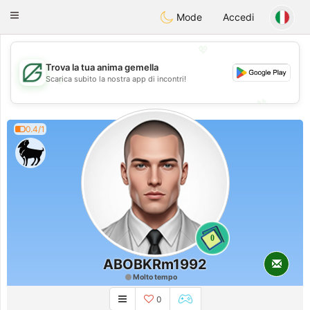
Gulf
Dating
Toggle
Mode
Accedi
navigation
💖
Trova la tua anima gemella
💖
Scarica subito la nostra app di incontri!
💕
💕
0.4/1
0
ABOBKRm1992
Molto tempo
0