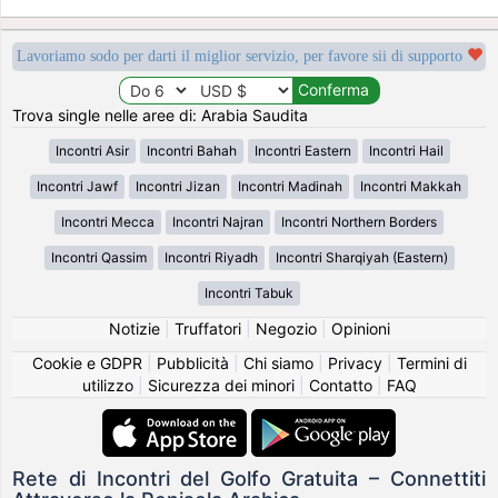
Lavoriamo sodo per darti il miglior servizio, per favore sii di supporto
Trova single nelle aree di: Arabia Saudita
Incontri Asir
Incontri Bahah
Incontri Eastern
Incontri Hail
Incontri Jawf
Incontri Jizan
Incontri Madinah
Incontri Makkah
Incontri Mecca
Incontri Najran
Incontri Northern Borders
Incontri Qassim
Incontri Riyadh
Incontri Sharqiyah (Eastern)
Incontri Tabuk
Notizie
|
Truffatori
|
Negozio
|
Opinioni
Cookie e GDPR
|
Pubblicità
|
Chi siamo
|
Privacy
|
Termini di
utilizzo
|
Sicurezza dei minori
|
Contatto
|
FAQ
Rete di Incontri del Golfo Gratuita – Connettiti