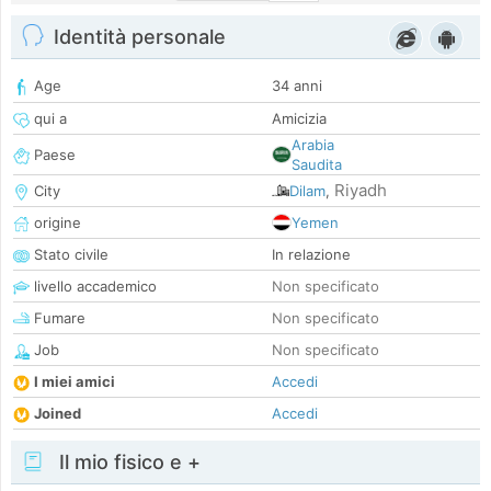
Identità personale
Age
34 anni
qui a
Amicizia
Arabia
Paese
Saudita
Riyadh
City
Dilam
,
origine
Yemen
Stato civile
In relazione
livello accademico
Non specificato
Fumare
Non specificato
Job
Non specificato
I miei amici
Accedi
Joined
Accedi
Il mio fisico e +