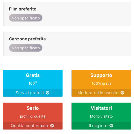
Film preferito
Non specificato
Canzone preferita
Non specificato
Gratis
Supporto
%
100
100% gratis
Servizi gratuiti
Moderatori in ascolto
Serio
Visitatori
profili di qualità
Molto visitato
Qualità confermata
Il migliore