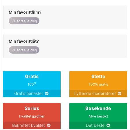
Min favorittfilm?
Vil fortelle deg
Min favorittlåt?
Vil fortelle deg
Gratis
Støtte
%
100
100% gratis
Gratis tjenester
Lyttende moderatorer
Seriøs
Besøkende
kvalitetsprofiler
Mye besøkt
Bekreftet kvalitet
Det beste