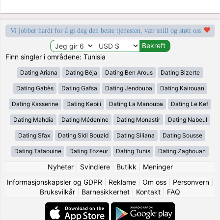
Vi jobber hardt for å gi deg den beste tjenesten, vær snill og støtt oss
Finn singler i områdene: Tunisia
Dating Ariana
Dating Béja
Dating Ben Arous
Dating Bizerte
Dating Gabès
Dating Gafsa
Dating Jendouba
Dating Kairouan
Dating Kasserine
Dating Kebili
Dating La Manouba
Dating Le Kef
Dating Mahdia
Dating Médenine
Dating Monastir
Dating Nabeul
Dating Sfax
Dating Sidi Bouzid
Dating Siliana
Dating Sousse
Dating Tataouine
Dating Tozeur
Dating Tunis
Dating Zaghouan
Nyheter
|
Svindlere
|
Butikk
|
Meninger
Informasjonskapsler og GDPR
|
Reklame
|
Om oss
|
Personvern
|
Bruksvilkår
|
Barnesikkerhet
|
Kontakt
|
FAQ