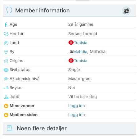
Member information
Age
29 år gammel
Her for
Seriøst forhold
Land
Tunisia
Mahdia
By
Mahdia
,
Origins
Tunisia
Sivil status
Single
Akademisk nivå
Mastergrad
Røyker
Nei
Jobb
Vil fortelle deg
Mine venner
Logg inn
Medlem siden
Logg inn
Noen flere detaljer