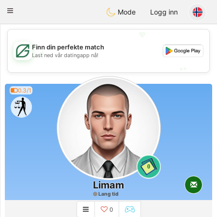
Gulf
Dating
Toggle
Mode
Logg inn
navigation
💖
Finn din perfekte match
💖
Last ned vår datingapp nå!
💕
💕
0.3/1
0
Limam
Lang tid
0