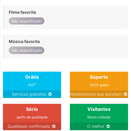
Filme favorito
Não especificado
Música favorita
Não especificado
Grátis
Suporte
%
100
100% grátis
Serviços gratuitos
Moderadores que escutam
Sério
Visitantes
perfis de qualidade
Muito visitado
Qualidade confirmada
O melhor