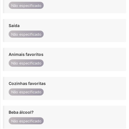
Não especificado
Saída
Não especificado
Animais favoritos
Não especificado
Cozinhas favoritas
Não especificado
Beba álcool?
Não especificado