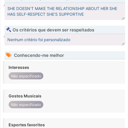
SHE DOESN’T MAKE THE RELATIONSHIP ABOUT HER SHE
HAS SELF-RESPECT SHE’S SUPPORTIVE
Os critérios que devem ser respeitados
Nenhum critério foi personalizado
Conhecendo-me melhor
Interesses
Não especificado
Gostos Musicais
Não especificado
Esportes favoritos