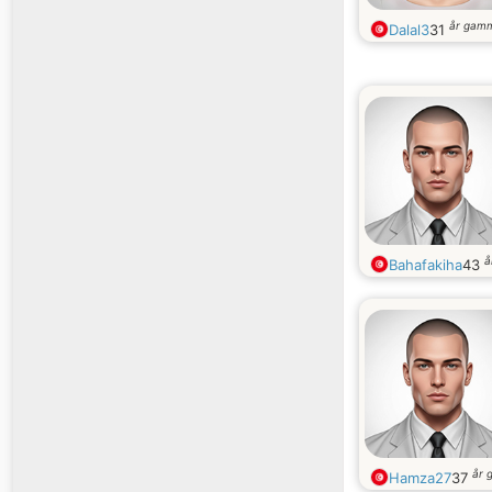
år gam
Dalal3
31
å
Bahafakiha
43
år 
Hamza27
37