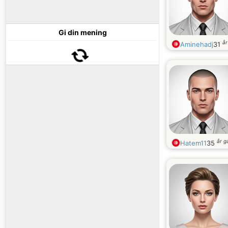
Gi din mening
å
Aminehadj
31
år 
Hatem11
35