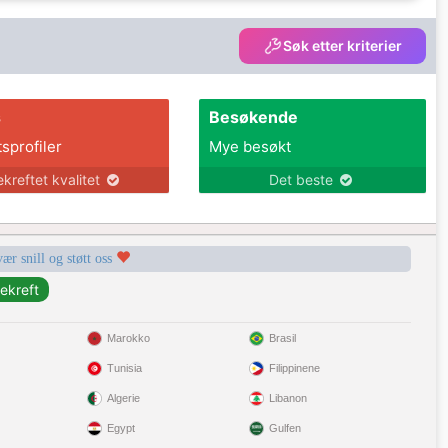
Søk etter kriterier
s
Besøkende
tsprofiler
Mye besøkt
ekreftet kvalitet
Det beste
vær snill og støtt oss
Marokko
Brasil
Tunisia
Filippinene
Algerie
Libanon
Egypt
Gulfen