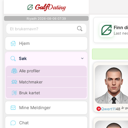
Gulf
Dating
Riyadh 2026-08-06 07:39
Finn d
Last ne
Hjem
Søk
Alle profiler
Matchmaker
Bruk kartet
Mine Meldinger
år g
Qwert11
48
Chat