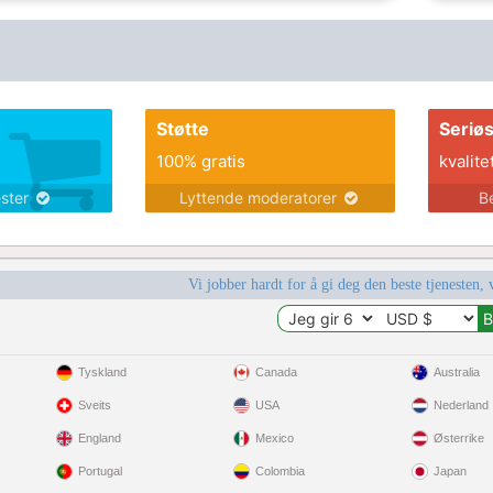
Støtte
Seriø
100% gratis
kvalite
ester
Lyttende moderatorer
B
Vi jobber hardt for å gi deg den beste tjenesten, 
Tyskland
Canada
Australia
Sveits
USA
Nederland
England
Mexico
Østerrike
Portugal
Colombia
Japan