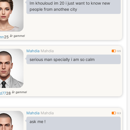
Im khouloud im 20 i just want to know new
people from anothee city
år gammel
mn
25
Mahdia
Mahdia
0.5
serious man specially i am so calm
år gammel
d77
28
Mahdia
Mahdia
0.3
ask me !