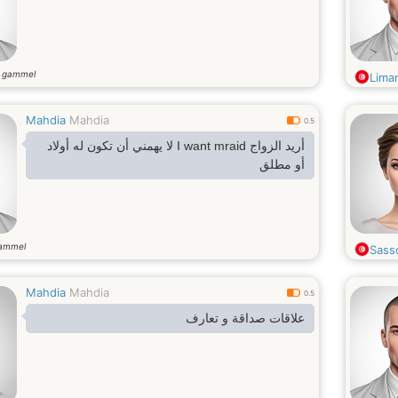
r gammel
Lima
Mahdia
Mahdia
0.5
أريد الزواج I want mraid لا يهمني أن تكون له أولاد
أو مطلق
gammel
Sass
Mahdia
Mahdia
0.5
علاقات صداقة و تعارف