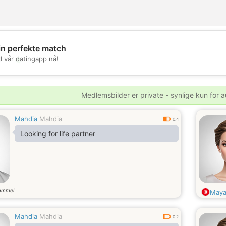
in perfekte match
💖
d vår datingapp nå!
💕
Medlemsbilder er private - synlige kun for a
Mahdia
Mahdia
0.4
Looking for life partner
ammel
May
Mahdia
Mahdia
0.2