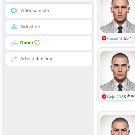
Videosamtale
Aktiviteter
år 
Hassentt
50
Doner
Arbeidstidslinje
år g
Wajdi29
35