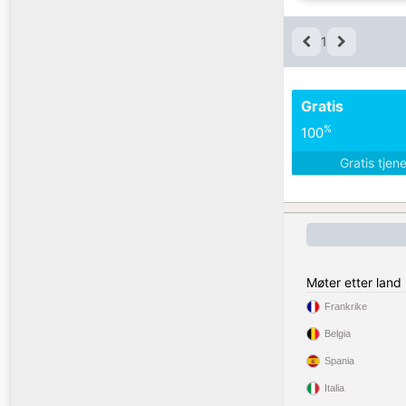
1
Gratis
%
100
Gratis tjen
Møter etter land
Frankrike
Belgia
Spania
Italia