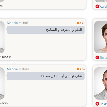
mel
Wajdi
Mahdia
Mahdia
0.5
العلم و المعرفة و التسامح
r gammel
Siwa
Mahdia
Mahdia
0.6
شاب تونسي أبحث عن صداقة
gammel
Haki