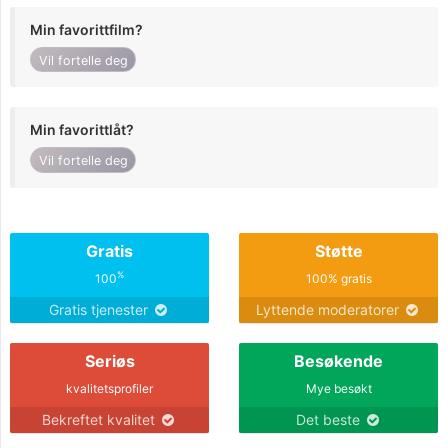
Min favorittfilm?
Vil fortelle deg
Min favorittlåt?
Vil fortelle deg
Gratis
Støtte
%
100
100% gratis
Gratis tjenester
Lyttende moderatorer
Seriøs
Besøkende
kvalitetsprofiler
Mye besøkt
Bekreftet kvalitet
Det beste