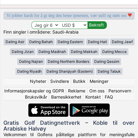
Vi jobber hardt for å gi deg den beste tjenesten, vær snill og støtt oss
Finn singler i områdene: Saudi-Arabia
Dating Asir
Dating Bahah
Dating Eastern
Dating Hail
Dating Jawf
Dating Jizan
Dating Madinah
Dating Makkah
Dating Mecca
Dating Najran
Dating Northern Borders
Dating Qassim
Dating Riyadh
Dating Sharqiyah (Eastern)
Dating Tabuk
Nyheter
|
Svindlere
|
Butikk
|
Meninger
Informasjonskapsler og GDPR
|
Reklame
|
Om oss
|
Personvern
|
Bruksvilkår
|
Barnesikkerhet
|
Kontakt
|
FAQ
Gratis Golf Datingnettverk – Koble til over
Arabiske Halvøy
Velkommen til Golfens pålitelige plattform for meningsfulle