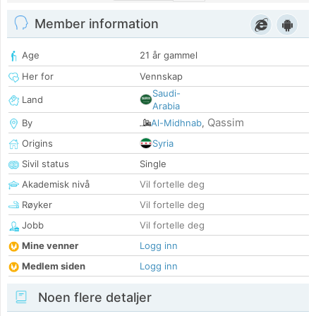
Member information
Age
21 år gammel
Her for
Vennskap
Saudi-
Land
Arabia
Qassim
By
Al-Midhnab
,
Origins
Syria
Sivil status
Single
Akademisk nivå
Vil fortelle deg
Røyker
Vil fortelle deg
Jobb
Vil fortelle deg
Mine venner
Logg inn
Medlem siden
Logg inn
Noen flere detaljer