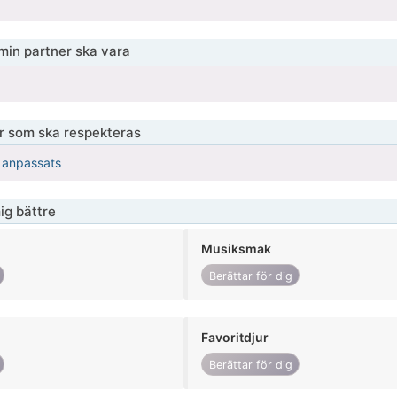
 min partner ska vara
er som ska respekteras
r anpassats
ig bättre
Musiksmak
Berättar för dig
Favoritdjur
Berättar för dig