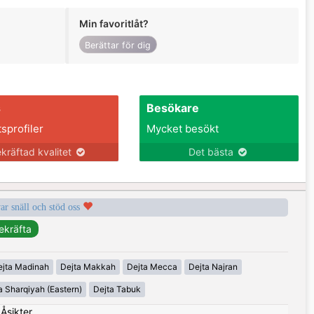
Min favoritlåt?
Berättar för dig
s
Besökare
tsprofiler
Mycket besökt
kräftad kvalitet
Det bästa
var snäll och stöd oss
ejta Madinah
Dejta Makkah
Dejta Mecca
Dejta Najran
a Sharqiyah (Eastern)
Dejta Tabuk
|
Åsikter