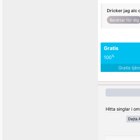
Dricker jag alc 
Berättar för dig
Gratis
%
100
Gratis tjä
Hitta singlar i 
Dejta A