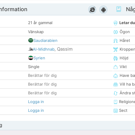
nformation
Någ
21 år gammal
Letar du
Vänskap
Ögon
Saudiarabien
Håret
Qassim
Al-Midhnab
,
Kroppe
Syrien
Höjd
Single
Vikt
Berättar för dig
Have ba
Berättar för dig
Vill ha 
Berättar för dig
Ändra st
Logga in
Religion
Logga in
Sect
g