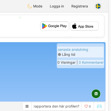
Mode
Logga in
Registrera
💖
💕
senaste anslutning
Lång tid
0 Visningar |
0 Kommentarer
rapportera den här profilen?
0