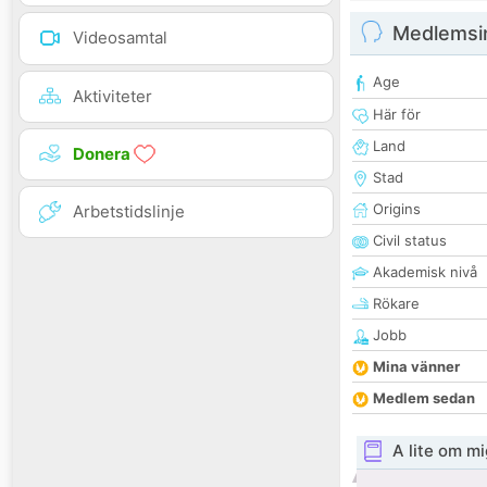
Medlemsi
Videosamtal
Age
Aktiviteter
Här för
Land
Donera
Stad
Origins
Arbetstidslinje
Civil status
Akademisk nivå
Rökare
Jobb
Mina vänner
Medlem sedan
A lite om mi