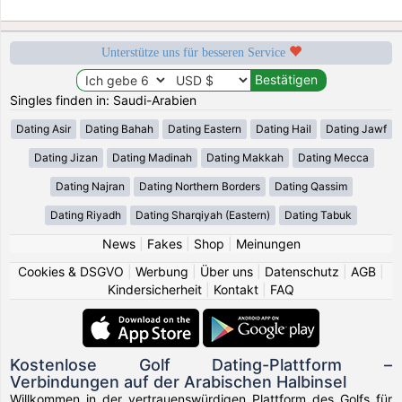
Unterstütze uns für besseren Service
Singles finden in: Saudi-Arabien
Dating Asir
Dating Bahah
Dating Eastern
Dating Hail
Dating Jawf
Dating Jizan
Dating Madinah
Dating Makkah
Dating Mecca
Dating Najran
Dating Northern Borders
Dating Qassim
Dating Riyadh
Dating Sharqiyah (Eastern)
Dating Tabuk
News
|
Fakes
|
Shop
|
Meinungen
Cookies & DSGVO
|
Werbung
|
Über uns
|
Datenschutz
|
AGB
|
Kindersicherheit
|
Kontakt
|
FAQ
Kostenlose Golf Dating-Plattform –
Verbindungen auf der Arabischen Halbinsel
Willkommen in der vertrauenswürdigen Plattform des Golfs für