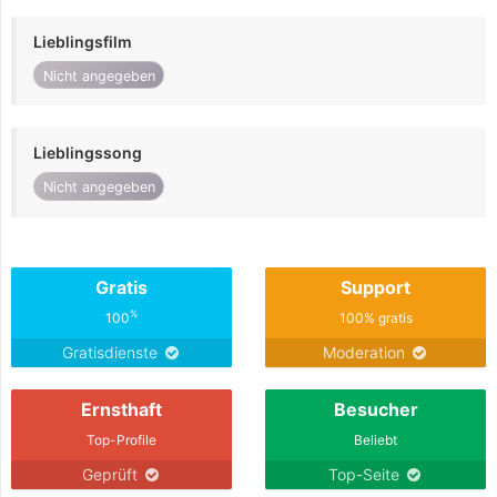
Lieblingsfilm
Nicht angegeben
Lieblingssong
Nicht angegeben
Gratis
Support
%
100
100% gratis
Gratisdienste
Moderation
Ernsthaft
Besucher
Top-Profile
Beliebt
Geprüft
Top-Seite