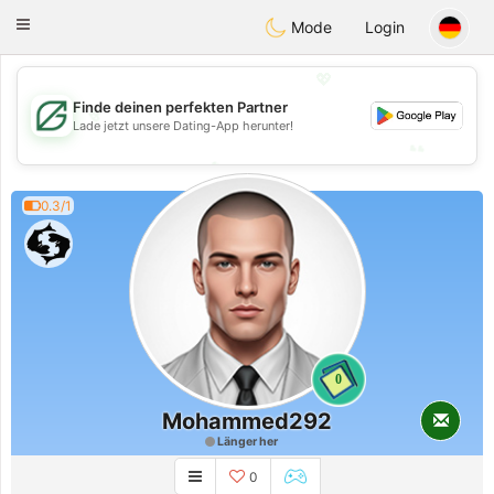
Gulf
Dating
Toggle
Mode
Login
navigation
💖
Finde deinen perfekten Partner
💖
Lade jetzt unsere Dating-App herunter!
💕
💕
0.3/1
0
Mohammed292
Länger her
0