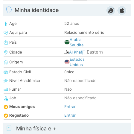
Minha identidade
Age
52 anos
Aqui para
Relacionamento sério
Arábia
País
Saudita
Eastern
Cidade
Al Khafjī
,
Estados
Origem
Unidos
Estado Civil
único
Nível Acadêmico
Não especificado
Fumar
Não
Job
Não especificado
Meus amigos
Entrar
Registado
Entrar
Minha física e +