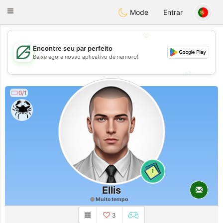
Gulf
Dating
Toggle
Mode
Entrar
navigation
💖
Encontre seu par perfeito
💖
Baixe agora nosso aplicativo de namoro!
💕
💕
0/1
1
Ellis
Muito tempo
3