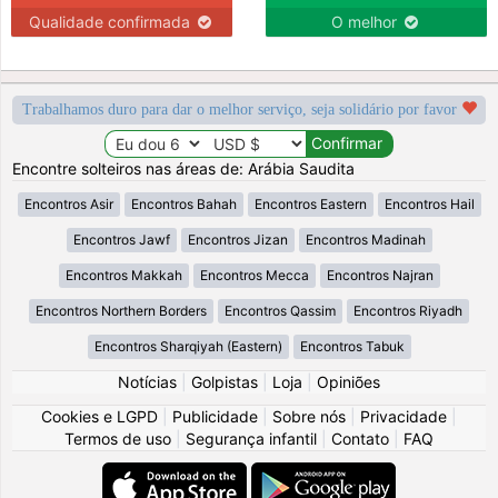
Qualidade confirmada
O melhor
Trabalhamos duro para dar o melhor serviço, seja solidário por favor
Encontre solteiros nas áreas de: Arábia Saudita
Encontros Asir
Encontros Bahah
Encontros Eastern
Encontros Hail
Encontros Jawf
Encontros Jizan
Encontros Madinah
Encontros Makkah
Encontros Mecca
Encontros Najran
Encontros Northern Borders
Encontros Qassim
Encontros Riyadh
Encontros Sharqiyah (Eastern)
Encontros Tabuk
Notícias
|
Golpistas
|
Loja
|
Opiniões
Cookies e LGPD
|
Publicidade
|
Sobre nós
|
Privacidade
|
Termos de uso
|
Segurança infantil
|
Contato
|
FAQ