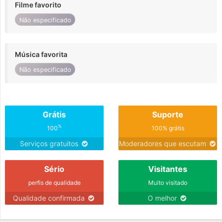
Filme favorito
Não especificado
Música favorita
Não especificado
Grátis
Suporte
%
100
100% grátis
Serviços gratuitos
Moderadores que escutam
Sério
Visitantes
perfis de qualidade
Muito visitado
Qualidade confirmada
O melhor