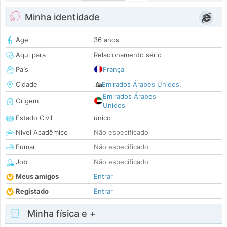
Minha identidade
Age
36 anos
Aqui para
Relacionamento sério
País
França
Cidade
Emirados Árabes Unidos
,
Emirados Árabes
Origem
Unidos
Estado Civil
único
Nível Acadêmico
Não especificado
Fumar
Não especificado
Job
Não especificado
Meus amigos
Entrar
Registado
Entrar
Minha física e +