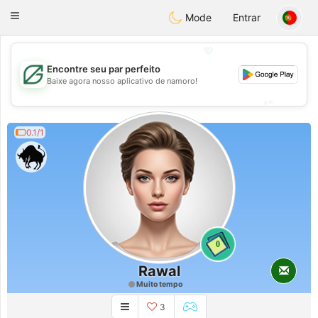
Gulf
Dating
Toggle
Mode
Entrar
navigation
💖
Encontre seu par perfeito
💖
Baixe agora nosso aplicativo de namoro!
💕
💕
0.1/1
0
Rawal
Muito tempo
3