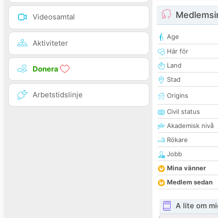
Medlemsi
Videosamtal
Age
Aktiviteter
Här för
Land
Donera
Stad
Arbetstidslinje
Origins
Civil status
Akademisk nivå
Rökare
Jobb
Mina vänner
Medlem sedan
A lite om mi