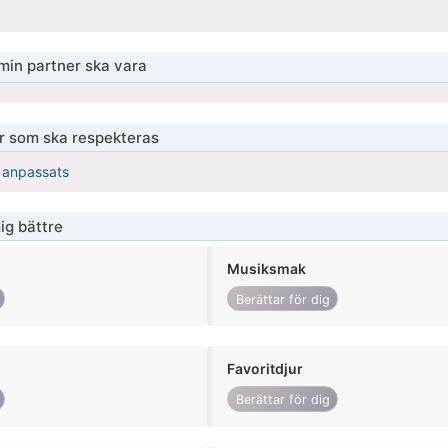
 min partner ska vara
er som ska respekteras
r anpassats
ig bättre
Musiksmak
Berättar för dig
Favoritdjur
Berättar för dig