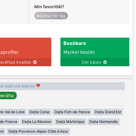
Min favoritlåt?
Berättar för dig
s
Besökare
tsprofiler
Mycket besökt
kräftad kvalitet
Det bästa
var snäll och stöd oss
re-Val de Loire
Dejta Corse
Dejta Fort-de-france
Dejta Grand Est
-de-France
Dejta La Réunion
Dejta Martinique
Dejta Normandie
ire
Dejta Provence-Alpes-Côte d Azur