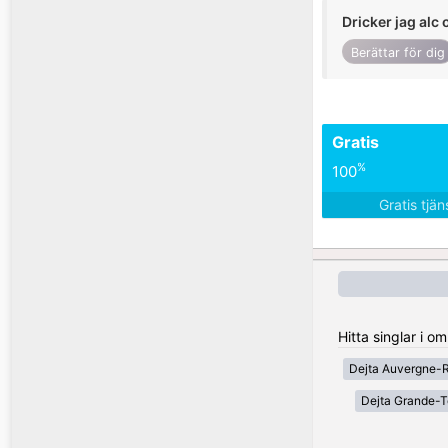
Dricker jag alc 
Berättar för dig
Gratis
%
100
Gratis tjä
Hitta singlar i o
Dejta Auvergne-
Dejta Grande-T