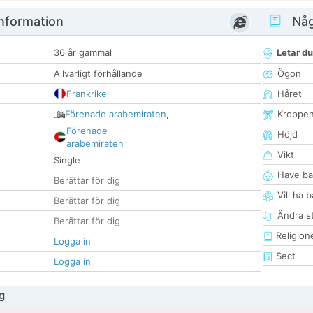
nformation
Någ
36 år gammal
Letar du
Allvarligt förhållande
Ögon
Frankrike
Håret
Förenade arabemiraten
,
Kroppe
Förenade
Höjd
arabemiraten
Vikt
Single
Have ba
Berättar för dig
Vill ha 
Berättar för dig
Ändra st
Berättar för dig
Religion
Logga in
Sect
Logga in
g