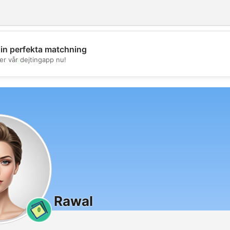
din perfekta matchning
💖
er vår dejtingapp nu!
💕
Rawal
0