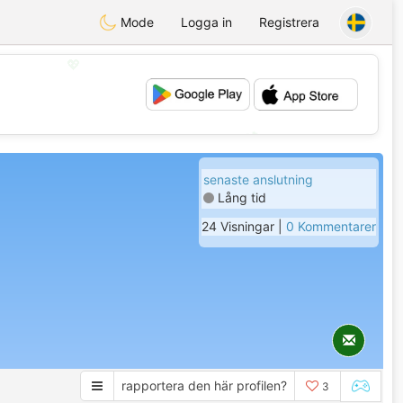
Mode
Logga in
Registrera
💖
💕
senaste anslutning
Lång tid
24 Visningar |
0 Kommentarer
rapportera den här profilen?
3