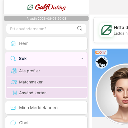
Gulf
Dating
Riyadh 2026-08-08 20:08
Hitta 
Ladda n
Hem
0.1/1
Sök
Alla profiler
Matchmaker
Använd kartan
Mina Meddelanden
Chat