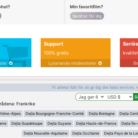
ohol?
Min favoritfilm?
Berättar för dig
Support
Seriö
100% gratis
kvalite
nster
Lyssnande moderatorer
Be
Vi arbetar hårt för att ge dig den bästa servicen, 
mrådena: Frankrike
Rhône-Alpes
Dejta Bourgogne-Franche-Comté
Dejta Bretagne
Dejta Cent
erre
Dejta Guadeloupe
Dejta Guyane
Dejta Hauts-de-France
Dejta Île
Dejta Nouvelle-Aquitaine
Dejta Occitanie
Dejta Pays de la Lo