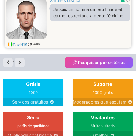
Savanes District
0.7
Je suis un homme un peu timide et
calme respectant la gente féminine
anos
David19
26
1
Pesquisar por critérios
Grátis
Suporte
%
100
100% grátis
Serviços gratuitos
Moderadores que escutam
Sério
Visitantes
perfis de qualidade
Muito visitado
Qualidade confirmada
O melhor