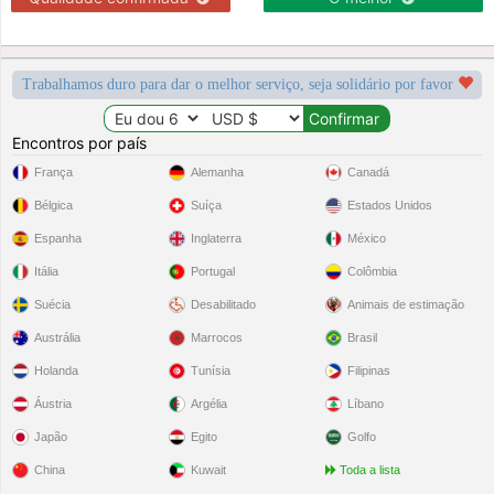
Trabalhamos duro para dar o melhor serviço, seja solidário por favor
Encontros por país
França
Alemanha
Canadá
Bélgica
Suíça
Estados Unidos
Espanha
Inglaterra
México
Itália
Portugal
Colômbia
Suécia
Desabilitado
Animais de estimação
Austrália
Marrocos
Brasil
Holanda
Tunísia
Filipinas
Áustria
Argélia
Líbano
Japão
Egito
Golfo
China
Kuwait
Toda a lista