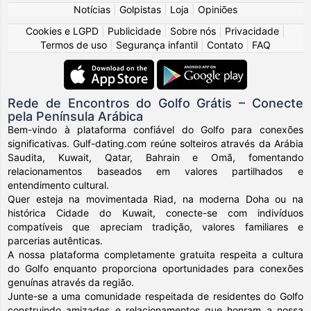
Notícias
|
Golpistas
|
Loja
|
Opiniões
Cookies e LGPD
|
Publicidade
|
Sobre nós
|
Privacidade
|
Termos de uso
|
Segurança infantil
|
Contato
|
FAQ
Rede de Encontros do Golfo Grátis – Conecte
pela Península Arábica
Bem-vindo à plataforma confiável do Golfo para conexões
significativas. Gulf-dating.com reúne solteiros através da Arábia
Saudita, Kuwait, Qatar, Bahrain e Omã, fomentando
relacionamentos baseados em valores partilhados e
entendimento cultural.
Quer esteja na movimentada Riad, na moderna Doha ou na
histórica Cidade do Kuwait, conecte-se com indivíduos
compatíveis que apreciam tradição, valores familiares e
parcerias autênticas.
A nossa plataforma completamente gratuita respeita a cultura
do Golfo enquanto proporciona oportunidades para conexões
genuínas através da região.
Junte-se a uma comunidade respeitada de residentes do Golfo
construindo amizades e relacionamentos que honram a nossa