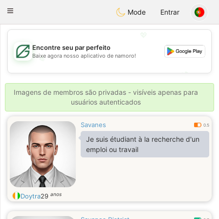
Gulf
Dating
Toggle
Mode
Entrar
navigation
💖
Encontre seu par perfeito
Baixe agora nosso aplicativo de namoro!
💖
💕
💕
Imagens de membros são privadas - visíveis apenas para
usuários autenticados
Savanes
0.5
Je suis étudiant à la recherche d'un
emploi ou travail
anos
Doytra
29