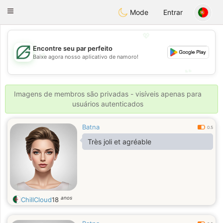
Gulf
Dating
Toggle
Mode
Entrar
navigation
💖
Encontre seu par perfeito
💖
Baixe agora nosso aplicativo de namoro!
💕
💕
Imagens de membros são privadas - visíveis apenas para
usuários autenticados
Batna
0.5
Très joli et agréable
anos
ChillCloud
18