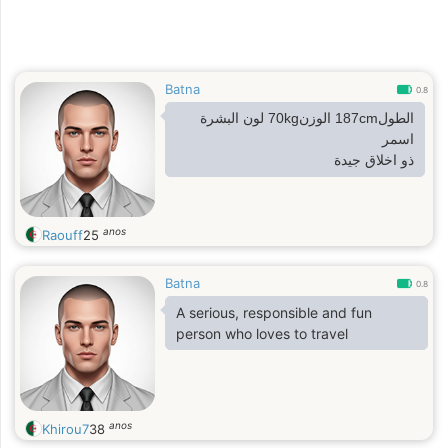
Batna
0.8
الطول187cm الوزن70kg لون البشرة
اسمر
ذو اخلاق جيدة
anos
Raouff
25
Batna
0.8
A serious, responsible and fun
person who loves to travel
anos
Khirou7
38