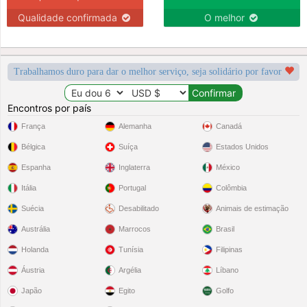
Qualidade confirmada
O melhor
Trabalhamos duro para dar o melhor serviço, seja solidário por favor
Encontros por país
França
Alemanha
Canadá
Bélgica
Suíça
Estados Unidos
Espanha
Inglaterra
México
Itália
Portugal
Colômbia
Suécia
Desabilitado
Animais de estimação
Austrália
Marrocos
Brasil
Holanda
Tunísia
Filipinas
Áustria
Argélia
Líbano
Japão
Egito
Golfo