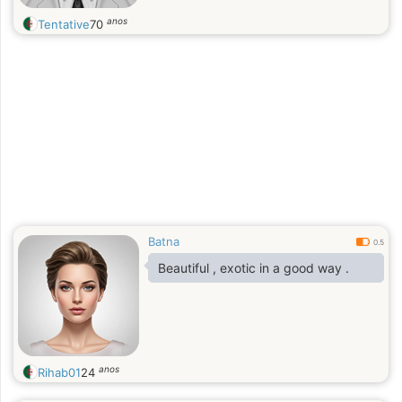
anos
Tentative
70
Batna
0.5
Beautiful , exotic in a good way .
anos
Rihab01
24