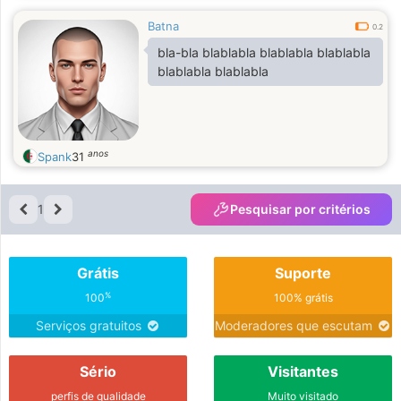
Batna
0.2
bla-bla blablabla blablabla blablabla
blablabla blablabla
anos
Spank
31
1
Pesquisar por critérios
Grátis
Suporte
%
100
100% grátis
Serviços gratuitos
Moderadores que escutam
Sério
Visitantes
perfis de qualidade
Muito visitado