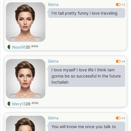
Batna
0.5
I'm tall pretty funny i love traveling
anos
Noor91
35
Batna
0.6
I love myself I love life I think Iam
gonna be so successful in the future
Inchallah
anos
Mery13
26
Batna
0.5
You will know me once you talk to