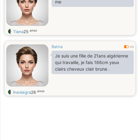
me
anos
Tiana
25
Batna
0.5
Je suis une fille de 21ans algérienne
qui travaille, je fais 166cm yeux
clairs cheveux clair brune .
anos
Ineslegra
26