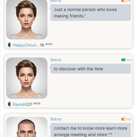
Batna
0.5
Just a normal person who loves
making friends.”
anos
HappyCloud...
18
Batna
0.8
to discover with the time
anos
Rayla99
27
Batna
0.5
contact me to know more learn more
arrange meeting and more ^^