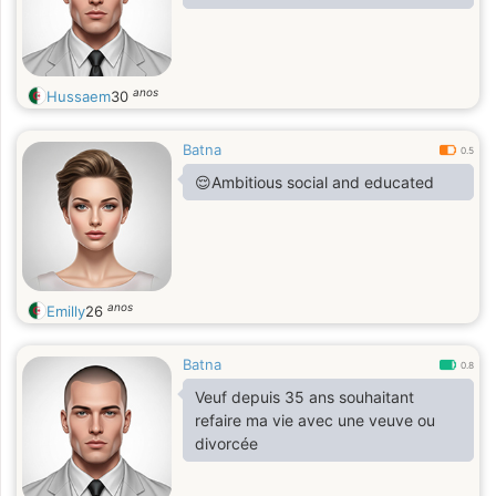
anos
Hussaem
30
Batna
0.5
😌Ambitious social and educated
anos
Emilly
26
Batna
0.8
Veuf depuis 35 ans souhaitant
refaire ma vie avec une veuve ou
divorcée