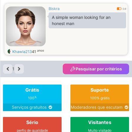
Biskra
0.6
A simple woman looking for an
honest man
anos
Khawla213
41
1
Pesquisar por critérios
Grátis
Suporte
%
100
100% grátis
Serviços gratuitos
Moderadores que escutam
Sério
Visitantes
perfis de qualidade
Muito visitado