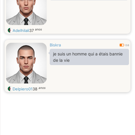
anos
Adelhilali
37
Biskra
0.6
je suis un homme qui a étais bannie
de la vie
anos
Delpiero01
38