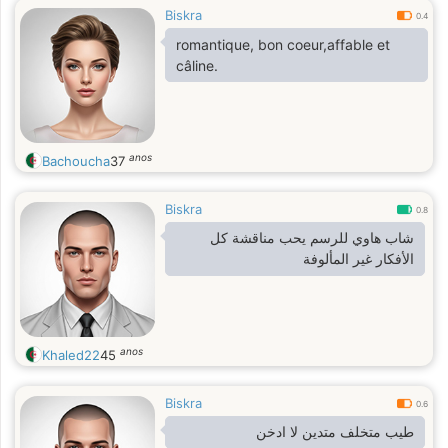
Biskra
0.4
romantique, bon coeur,affable et
câline.
anos
Bachoucha
37
Biskra
0.8
شاب هاوي للرسم يحب مناقشة كل
الأفكار غير المألوفة
anos
Khaled22
45
Biskra
0.6
طيب متخلف متدين لا ادخن