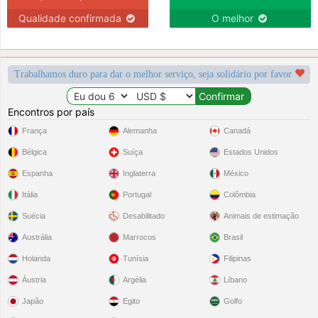
Qualidade confirmada
O melhor
Trabalhamos duro para dar o melhor serviço, seja solidário por favor
Encontros por país
França
Alemanha
Canadá
Bélgica
Suíça
Estados Unidos
Espanha
Inglaterra
México
Itália
Portugal
Colômbia
Suécia
Desabilitado
Animais de estimação
Austrália
Marrocos
Brasil
Holanda
Tunísia
Filipinas
Áustria
Argélia
Líbano
Japão
Egito
Golfo