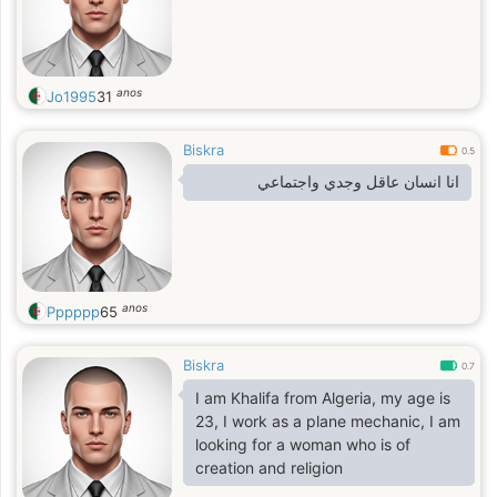
anos
Jo1995
31
Biskra
0.5
انا انسان عاقل وجدي واجتماعي
anos
Pppppp
65
Biskra
0.7
I am Khalifa from Algeria, my age is
23, I work as a plane mechanic, I am
looking for a woman who is of
creation and religion