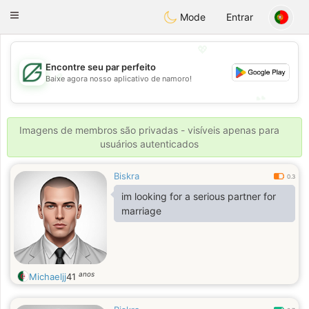
Gulf
Dating
Toggle
Mode
Entrar
navigation
💖
Encontre seu par perfeito
💖
Baixe agora nosso aplicativo de namoro!
💕
💕
Imagens de membros são privadas - visíveis apenas para
usuários autenticados
Biskra
0.3
im looking for a serious partner for
marriage
anos
Michaeljj
41