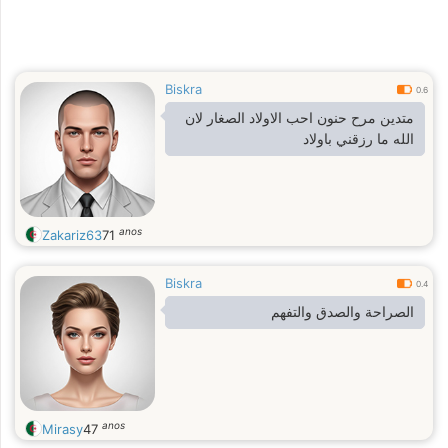
Biskra
0.6
متدين مرح حنون احب الاولاد الصغار لان
الله ما رزقني باولاد
anos
Zakariz63
71
Biskra
0.4
الصراحة والصدق والتفهم
anos
Mirasy
47