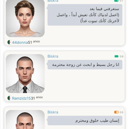
Biskra
0.7
ستعرفني فيما بعد
(اعمل لدنياك كأنك تعيش أبداً ، واعمل
لآخرتك كأنك تموت غداً)
anos
44donna
51
Biskra
0.9
انا رجل بسيط و ابحث عن زوجة محترمة
anos
Ramzidz15
31
Biskra
0.5
إنسان طيب خلوق ومحترم