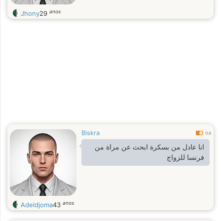
anos
Jhony
29
Biskra
0.6
انا عادل من بسكرة ابحث عن مراة من
فرنسا للزواج
anos
Adeldjoma
43