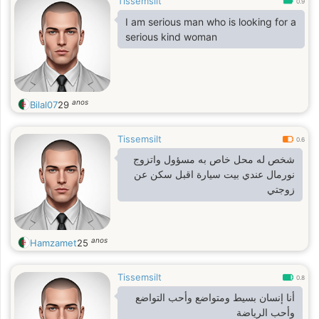
Tissemsilt
0.9
I am serious man who is looking for a
serious kind woman
anos
Bilal07
29
Tissemsilt
0.6
شخص له محل خاص به مسؤول واتزوج
نورمال عندي بيت سيارة اقبل سكن عن
زوجتي
anos
Hamzamet
25
Tissemsilt
0.8
أنا إنسان بسيط ومتواضع وأحب التواضع
وأحب الرياضة