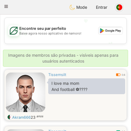
Gulf
Dating
Toggle
Mode
Entrar
navigation
💖
Encontre seu par perfeito
Baixe agora nosso aplicativo de namoro!
💖
💕
💕
Imagens de membros são privadas - visíveis apenas para
usuários autenticados
Tissemsilt
0.6
I love ma mom
And football ⚽????
anos
Akram666
23