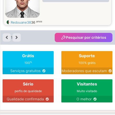
anos
Redouane38
36
1
Pesquisar por critérios
Grátis
Suporte
%
100
100% grátis
Serviços gratuitos
Moderadores que escutam
Sério
Visitantes
perfis de qualidade
Muito visitado
Qualidade confirmada
O melhor