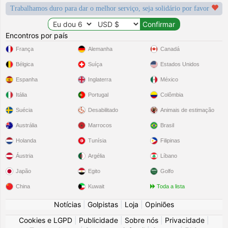
Trabalhamos duro para dar o melhor serviço, seja solidário por favor
Encontros por país
França
Alemanha
Canadá
Bélgica
Suíça
Estados Unidos
Espanha
Inglaterra
México
Itália
Portugal
Colômbia
Suécia
Desabilitado
Animais de estimação
Austrália
Marrocos
Brasil
Holanda
Tunísia
Filipinas
Áustria
Argélia
Líbano
Japão
Egito
Golfo
China
Kuwait
Toda a lista
Notícias
|
Golpistas
|
Loja
|
Opiniões
Cookies e LGPD
|
Publicidade
|
Sobre nós
|
Privacidade
|