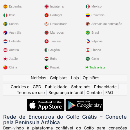
Espanha
Inglaterra
México
Itália
Portugal
Colômbia
Suécia
Desabilitado
Animais de estimação
Austrália
Marrocos
Brasil
Holanda
Tunísia
Filipinas
Áustria
Argélia
Líbano
Japão
Egito
Golfo
China
Kuwait
Toda a lista
Notícias
|
Golpistas
|
Loja
|
Opiniões
Cookies e LGPD
|
Publicidade
|
Sobre nós
|
Privacidade
|
Termos de uso
|
Segurança infantil
|
Contato
|
FAQ
Rede de Encontros do Golfo Grátis – Conecte
pela Península Arábica
Bem-vindo à plataforma confiável do Golfo para conexões