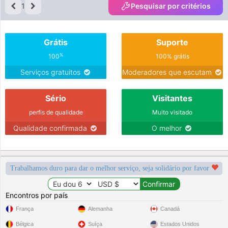
1
Pesquisar por critérios
Grátis
Suporte
%
100
100% grátis
Serviços gratuitos
Moderadores que escutam
Sério
Visitantes
perfis de qualidade
Muito visitado
Qualidade confirmada
O melhor
Trabalhamos duro para dar o melhor serviço, seja solidário por favor
Encontros por país
França
Alemanha
Canadá
Bélgica
Suíça
Estados Unidos