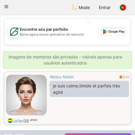
Gulf
Dating
Toggle
Mode
Entrar
navigation
💖
Encontre seu par perfeito
Baixe agora nosso aplicativo de namoro!
💖
💕
💕
Imagens de membros são privadas - visíveis apenas para
usuários autenticados
Woleu-Ntem
0.5
je suis calme,timide et parfois très
agité
anos
Lefani
20