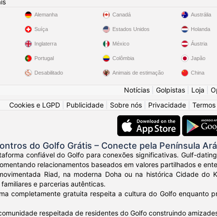
ís
Alemanha
Canadá
Austrália
Suíça
Estados Unidos
Holanda
Inglaterra
México
Áustria
Portugal
Colômbia
Japão
Desabilitado
Animais de estimação
China
Notícias
|
Golpistas
|
Loja
|
O
Cookies e LGPD
|
Publicidade
|
Sobre nós
|
Privacidade
|
Termos
ntros do Golfo Grátis – Conecte pela Península Ará
aforma confiável do Golfo para conexões significativas. Gulf-dating
omentando relacionamentos baseados em valores partilhados e ente
movimentada Riad, na moderna Doha ou na histórica Cidade do K
 familiares e parcerias autênticas.
rma completamente gratuita respeita a cultura do Golfo enquanto 
comunidade respeitada de residentes do Golfo construindo amizades