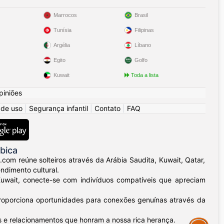
Marrocos
Brasil
Tunísia
Filipinas
Argélia
Líbano
Egito
Golfo
Kuwait
Toda a lista
piniões
 de uso
|
Segurança infantil
|
Contato
|
FAQ
bica
.com reúne solteiros através da Arábia Saudita, Kuwait, Qatar,
ndimento cultural.
uwait, conecte-se com indivíduos compatíveis que apreciam
proporciona oportunidades para conexões genuínas através da
 e relacionamentos que honram a nossa rica herança.
Assistance