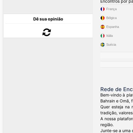
Encontros por pa
França
Bélgica
Dê sua opinião
Espanha
Itália
Suécia
Rede de Enco
Bem-vindo à plat
Bahrain e Omã, f
Quer esteja na 
tradição, valores
A nossa platafo
região.
Junte-se a uma 