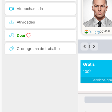
Videochamada
Atividades
anos
Dkugrg
27
Doar
1
Cronograma de trabalho
Grátis
%
100
Serviços gra