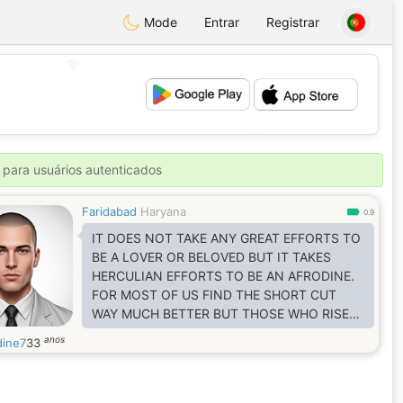
Mode
Entrar
Registrar
💖
💕
 para usuários autenticados
Faridabad
Haryana
0.9
IT DOES NOT TAKE ANY GREAT EFFORTS TO
BE A LOVER OR BELOVED BUT IT TAKES
HERCULIAN EFFORTS TO BE AN AFRODINE.
FOR MOST OF US FIND THE SHORT CUT
WAY MUCH BETTER BUT THOSE WHO RISE
ABOVE THE PETTY LEVELS OF SELFISH SELF
anos
dine7
33
CENTERED AND SUFFOCATING ATTITUDE
BECOME SPECIAL AND NEXT TO NONE
AFRODINE