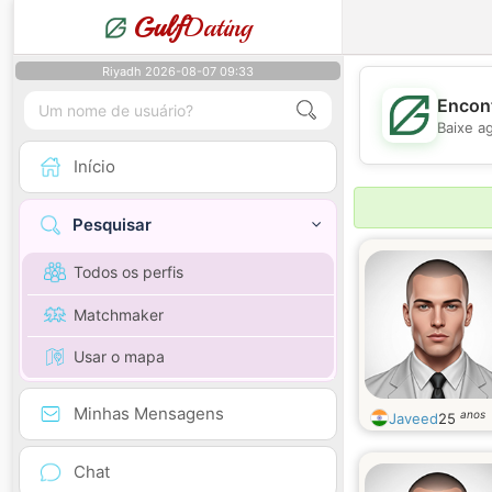
Gulf
Dating
Riyadh 2026-08-07 09:33
Encont
Baixe a
Início
Pesquisar
Todos os perfis
Matchmaker
Usar o mapa
Minhas Mensagens
anos
Javeed
25
Chat