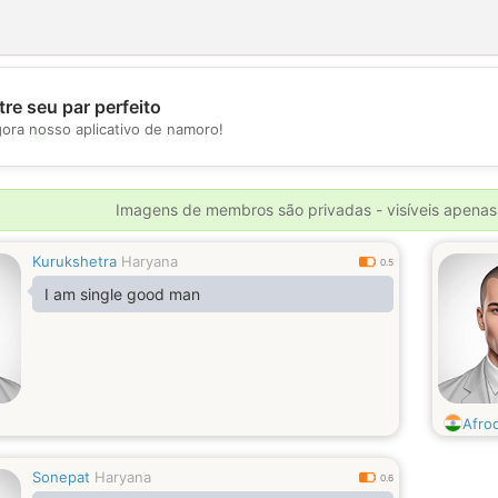
re seu par perfeito
gora nosso aplicativo de namoro!
💖
💕
Imagens de membros são privadas - visíveis apenas
Kurukshetra
Haryana
0.5
I am single good man
Afro
Sonepat
Haryana
0.6