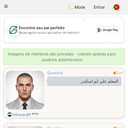
Gulf
Dating
Toggle
Mode
Entrar
navigation
💖
Encontre seu par perfeito
💖
Baixe agora nosso aplicativo de namoro!
💕
💕
Imagens de membros são privadas - visíveis apenas para
usuários autenticados
Quneitra
0.5
المعلم علي ابو اسكندر
anos
Alikiwan
21