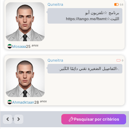
Quneitra
0.5
برنامج ☆تلفزيون أبو
الليث☆https://tango.me/ftwmt
anos
Mosaaa
25
Quneitra
0
.-التَفاصِيل الصَغيرة تعَني دائِمًا الكَثير.
anos
Ahmadktaan
28
1
Pesquisar por critérios