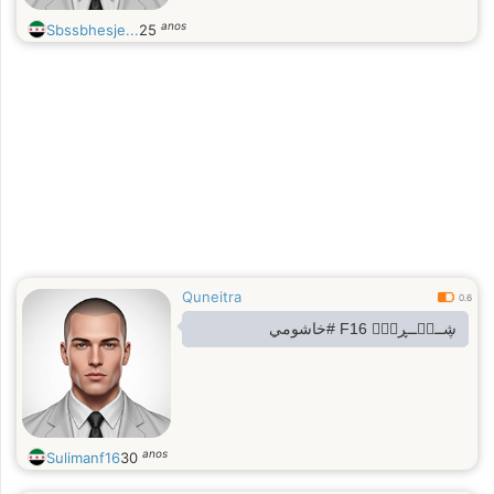
anos
Sbssbhesje...
25
Quneitra
0.6
ڜــمۘــڕېْۧ F16 #خاشومي
anos
Sulimanf16
30