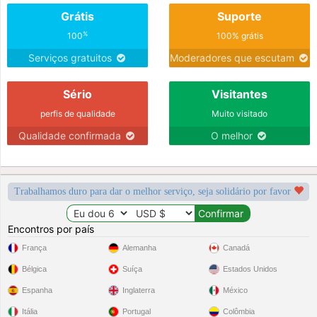
Grátis
Suporte
%
100
100% grátis
Serviços gratuitos
Moderadores que escutam
Sério
Visitantes
perfis de qualidade
Muito visitado
Qualidade confirmada
O melhor
Trabalhamos duro para dar o melhor serviço, seja solidário por favor
Encontros por país
França
Alemanha
Canadá
Bélgica
Suíça
Estados Unidos
Espanha
Inglaterra
México
Itália
Portugal
Colômbia