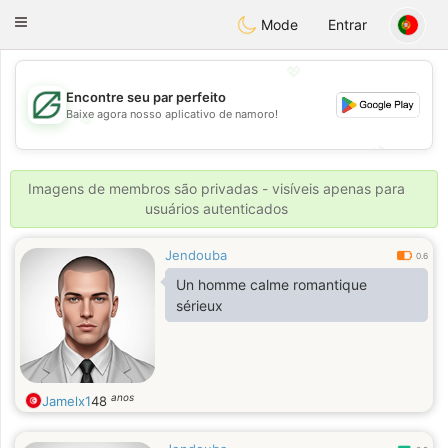
Gulf
Dating
Toggle
Mode
Entrar
navigation
💖
Encontre seu par perfeito
Baixe agora nosso aplicativo de namoro!
💖
💕
💕
Imagens de membros são privadas - visíveis apenas para
usuários autenticados
Jendouba
0.6
Un homme calme romantique
sérieux
anos
Jamelx1
48