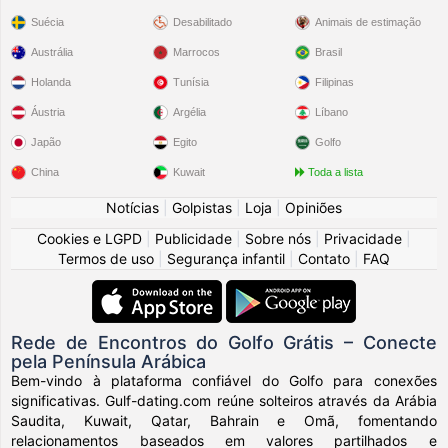
Suécia
Desabilitado
Animais de estimação
Austrália
Marrocos
Brasil
Holanda
Tunísia
Filipinas
Áustria
Argélia
Líbano
Japão
Egito
Golfo
China
Kuwait
Toda a lista
Notícias
|
Golpistas
|
Loja
|
Opiniões
Cookies e LGPD
|
Publicidade
|
Sobre nós
|
Privacidade
|
Termos de uso
|
Segurança infantil
|
Contato
|
FAQ
Rede de Encontros do Golfo Grátis – Conecte
pela Península Arábica
Bem-vindo à plataforma confiável do Golfo para conexões
significativas. Gulf-dating.com reúne solteiros através da Arábia
Saudita, Kuwait, Qatar, Bahrain e Omã, fomentando
relacionamentos baseados em valores partilhados e