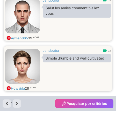
Jendouba
0.9
Salut les amies comment t-allez
vous
anos
Aymen865
39
Jendouba
0.8
Simple ,humble and well cultivated
anos
Howaida
28
1
Pesquisar por critérios