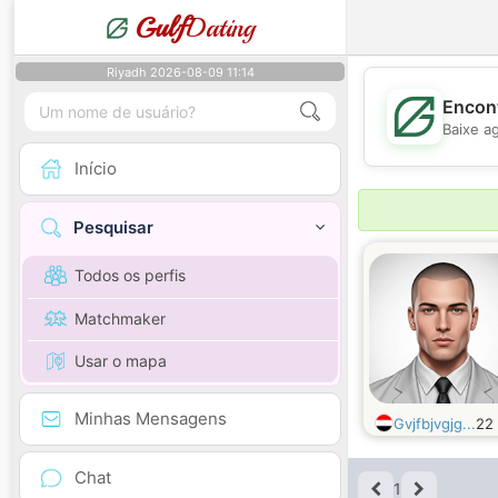
Gulf
Dating
Riyadh 2026-08-09 11:14
Encont
Baixe a
Início
Pesquisar
Todos os perfis
Matchmaker
Usar o mapa
Minhas Mensagens
Gvjfbjvgjg...
22
Chat
1