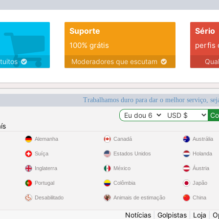
Suporte
Sério
100% grátis
perfis
tuitos
Moderadores que escutam
Qua
Trabalhamos duro para dar o melhor serviço, sej
ís
Alemanha
Canadá
Austrália
Suíça
Estados Unidos
Holanda
Inglaterra
México
Áustria
Portugal
Colômbia
Japão
Desabilitado
Animais de estimação
China
Notícias
|
Golpistas
|
Loja
|
O