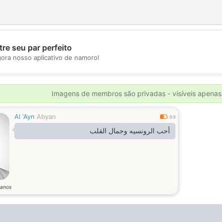
re seu par perfeito
gora nosso aplicativo de namoro!
💖
💕
Imagens de membros são privadas - visíveis apenas
Al ‘Ayn
Abyan
0.3
أحب الرونسيه وجمال القلب
anos