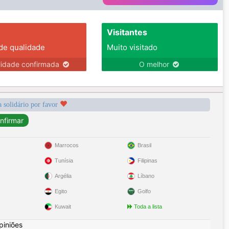
Visitantes
 de qualidade
Muito visitado
lidade confirmada
O melhor
a solidário por favor
Marrocos
Brasil
Tunísia
Filipinas
Argélia
Líbano
Egito
Golfo
Kuwait
Toda a lista
piniões