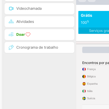
Videochamada
Grátis
Atividades
%
100
Serviços gra
Doar
Cronograma de trabalho
Encontros por pa
França
Bélgica
Espanha
Itália
Suécia