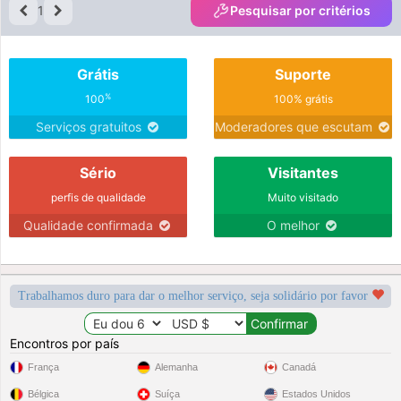
1
Pesquisar por critérios
Grátis
Suporte
%
100
100% grátis
Serviços gratuitos
Moderadores que escutam
Sério
Visitantes
perfis de qualidade
Muito visitado
Qualidade confirmada
O melhor
Trabalhamos duro para dar o melhor serviço, seja solidário por favor
Encontros por país
França
Alemanha
Canadá
Bélgica
Suíça
Estados Unidos