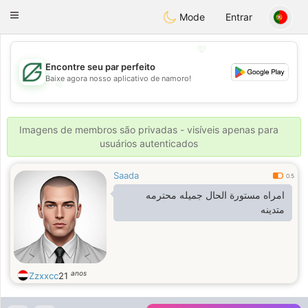
Gulf
Dating
Toggle
Mode
Entrar
navigation
💖
Encontre seu par perfeito
Baixe agora nosso aplicativo de namoro!
💖
💕
💕
Imagens de membros são privadas - visíveis apenas para
usuários autenticados
Saada
0.5
امراه مستورة الحال جميله محترمه
متدينه
anos
Zzxxcc
21