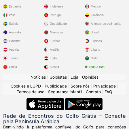
Espanha
Inglaterra
México
Itália
Portugal
Colômbia
Suécia
Desabilitado
Animais de estimação
Austrália
Marrocos
Brasil
Holanda
Tunísia
Filipinas
Áustria
Argélia
Líbano
Japão
Egito
Golfo
China
Kuwait
Toda a lista
Notícias
|
Golpistas
|
Loja
|
Opiniões
Cookies e LGPD
|
Publicidade
|
Sobre nós
|
Privacidade
|
Termos de uso
|
Segurança infantil
|
Contato
|
FAQ
Rede de Encontros do Golfo Grátis – Conecte
pela Península Arábica
Bem-vindo à plataforma confiável do Golfo para conexões