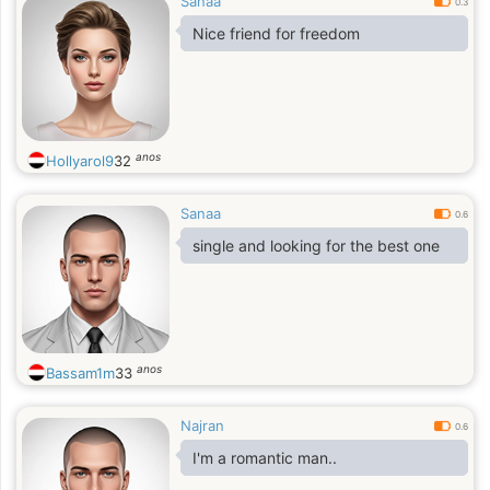
Sanaa
0.3
Nice friend for freedom
anos
Hollyarol9
32
Sanaa
0.6
single and looking for the best one
anos
Bassam1m
33
Najran
0.6
I'm a romantic man..