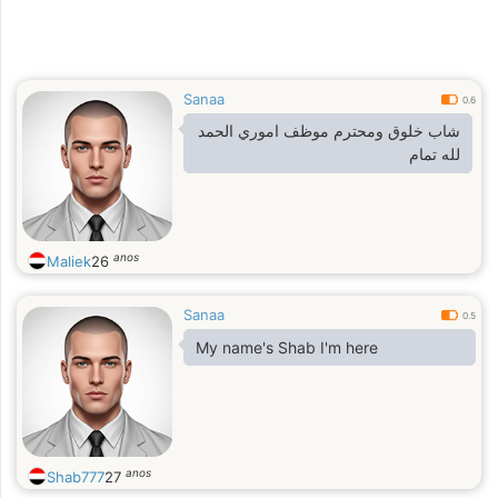
Sanaa
0.6
شاب خلوق ومحترم موظف اموري الحمد
لله تمام
anos
Maliek
26
Sanaa
0.5
My name's Shab I'm here
anos
Shab777
27