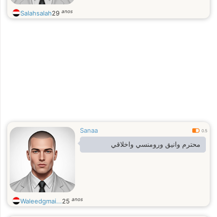
anos
Salahsalah
29
Sanaa
0.5
محترم وانيق ورومنسي واخلاقي
anos
Waleedgmai...
25