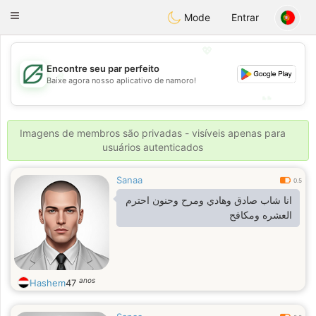
Gulf
Dating
Toggle
Mode
Entrar
navigation
💖
Encontre seu par perfeito
💖
Baixe agora nosso aplicativo de namoro!
💕
💕
Imagens de membros são privadas - visíveis apenas para
usuários autenticados
Sanaa
0.5
انا شاب صادق وهادي ومرح وحنون احترم
العشره ومكافح
anos
Hashem
47