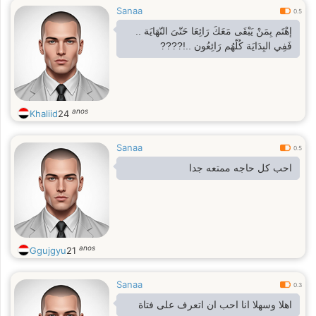
Sanaa
0.5
إهْتَم بِمَنْ يَبْقَى مَعَكَ رَائِعَا حَتّىَ النّهَايَة ..
فَفِي البِدَايَة كُلّهُم رَائِعُون ..!????
anos
Khaliid
24
Sanaa
0.5
احب كل حاجه ممتعه جدا
anos
Ggujgyu
21
Sanaa
0.3
اهلا وسهلا انا احب ان اتعرف على فتاة