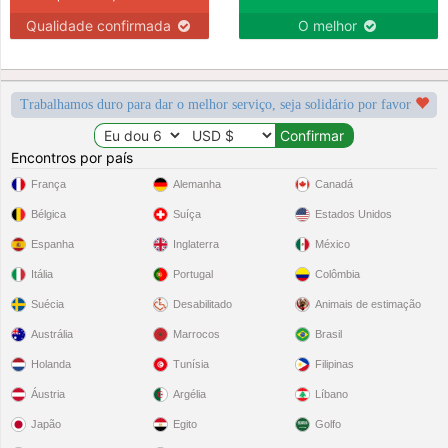
Qualidade confirmada
O melhor
Trabalhamos duro para dar o melhor serviço, seja solidário por favor
Encontros por país
França
Alemanha
Canadá
Bélgica
Suíça
Estados Unidos
Espanha
Inglaterra
México
Itália
Portugal
Colômbia
Suécia
Desabilitado
Animais de estimação
Austrália
Marrocos
Brasil
Holanda
Tunísia
Filipinas
Áustria
Argélia
Líbano
Japão
Egito
Golfo