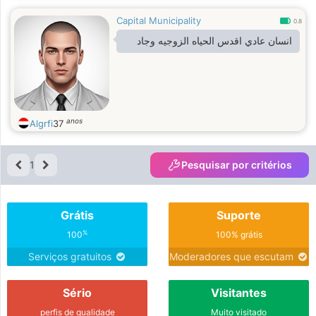
Capital Municipality
0.8
انسان عادي اقدس الحياه الزوجيه وجاد
anos
Algrfi
37
1
Pesquisar por critérios
Grátis
Suporte
%
100
100% grátis
Serviços gratuitos
Moderadores que escutam
Sério
Visitantes
perfis de qualidade
Muito visitado