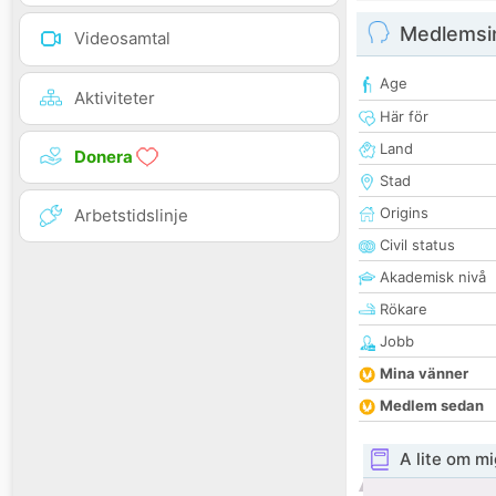
Medlemsi
Videosamtal
Age
Aktiviteter
Här för
Land
Donera
Stad
Origins
Arbetstidslinje
Civil status
Akademisk nivå
Rökare
Jobb
Mina vänner
Medlem sedan
A lite om mi