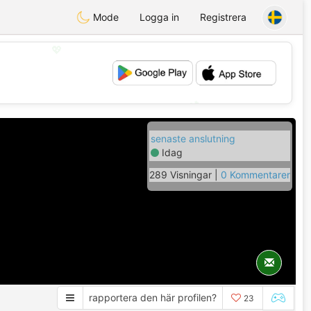
Mode
Logga in
Registrera
💖
💕
senaste anslutning
Idag
289 Visningar |
0 Kommentarer
rapportera den här profilen?
23