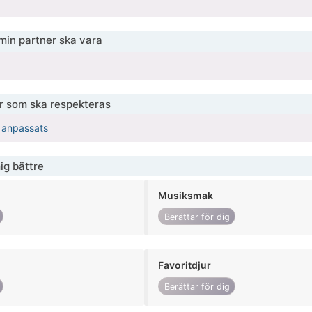
 min partner ska vara
er som ska respekteras
r anpassats
ig bättre
Musiksmak
Berättar för dig
Favoritdjur
Berättar för dig