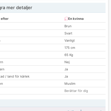
ra mer detaljer
 efter
En kvinna
Brun
Svart
n
Vanligt
175 cm
65 Kg
rn
Nej
barn
Ja
ad / land för kärlek
Ja
en
Muslim
Berättar för dig