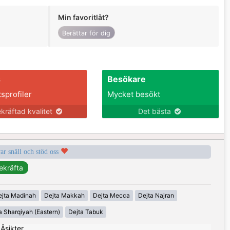
Min favoritlåt?
Berättar för dig
s
Besökare
tsprofiler
Mycket besökt
kräftad kvalitet
Det bästa
var snäll och stöd oss
ejta Madinah
Dejta Makkah
Dejta Mecca
Dejta Najran
a Sharqiyah (Eastern)
Dejta Tabuk
|
Åsikter