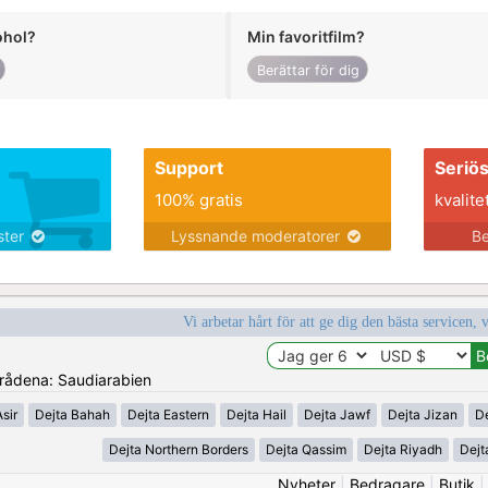
ohol?
Min favoritfilm?
Berättar för dig
Support
Seriö
100% gratis
kvalite
nster
Lyssnande moderatorer
Be
Vi arbetar hårt för att ge dig den bästa servicen, 
områdena: Saudiarabien
sir
Dejta Bahah
Dejta Eastern
Dejta Hail
Dejta Jawf
Dejta Jizan
D
Dejta Northern Borders
Dejta Qassim
Dejta Riyadh
Dejt
Nyheter
|
Bedragare
|
Butik