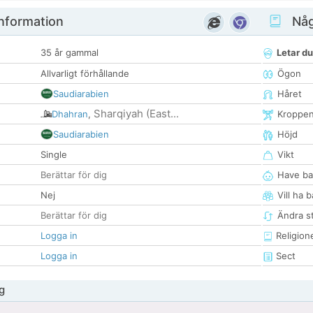
nformation
Någ
35 år gammal
Letar du
Allvarligt förhållande
Ögon
Saudiarabien
Håret
Sharqiyah (East...
Dhahran
,
Kroppe
Saudiarabien
Höjd
Single
Vikt
Berättar för dig
Have ba
Nej
Vill ha 
Berättar för dig
Ändra st
Logga in
Religion
Logga in
Sect
g