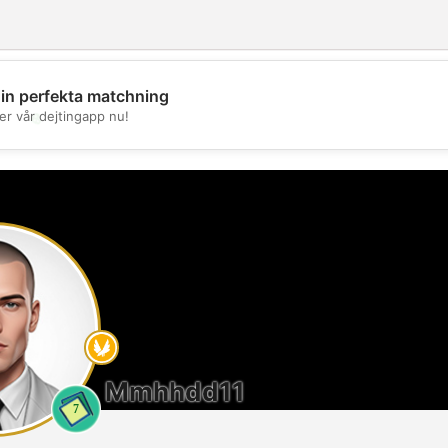
din perfekta matchning
💖
er vår dejtingapp nu!
💕
Mmhhdd11
7