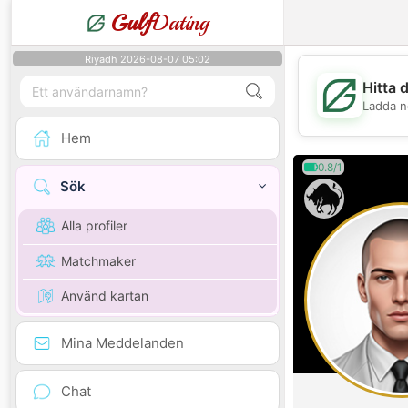
Gulf
Dating
Riyadh 2026-08-07 05:02
Hitta 
Ladda n
Hem
0.8/1
Sök
Alla profiler
Matchmaker
Använd kartan
Mina Meddelanden
Chat