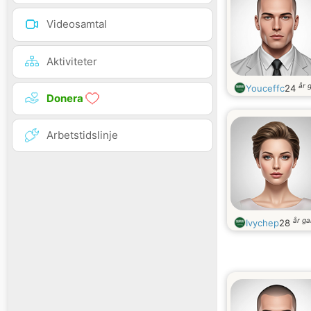
Videosamtal
Aktiviteter
år 
Youceffc
24
Donera
Arbetstidslinje
år g
Ivychep
28