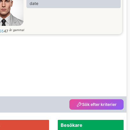
date
år gammal
55
47
Sök efter kriterier
s
Besökare