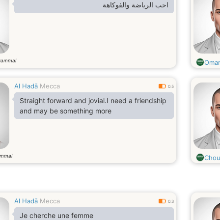
احب الرياضة والفوكاهة
gammal
Omar
Al Hadā
Mecca
0.5
Straight forward and jovial.I need a friendship
and may be something more
ammal
Chou
Al Hadā
Mecca
0.3
Je cherche une femme