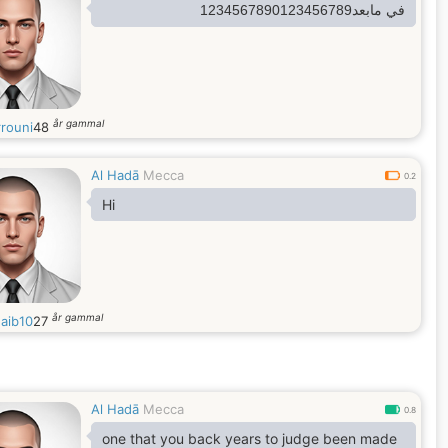
في مابعد1234567890123456789
år gammal
rouni
48
Al Hadā
Mecca
0.2
Hi
år gammal
aib10
27
Al Hadā
Mecca
0.8
one that you back years to judge been made