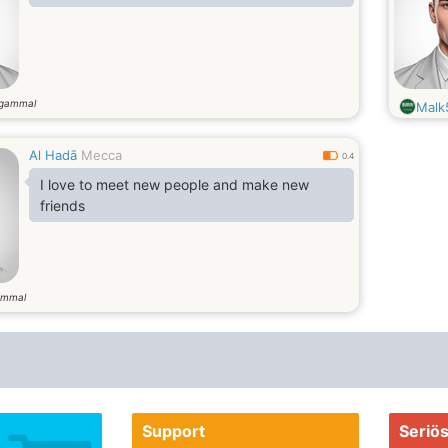
 gammal
Malk
Al Hadā
Mecca
0.4
I love to meet new people and make new
friends
ammal
Support
Seriö