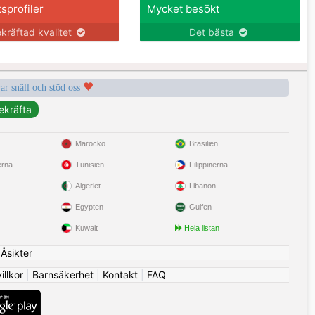
tsprofiler
Mycket besökt
kräftad kvalitet
Det bästa
var snäll och stöd oss
Marocko
Brasilien
erna
Tunisien
Filippinerna
Algeriet
Libanon
Egypten
Gulfen
Kuwait
Hela listan
|
Åsikter
llkor
|
Barnsäkerhet
|
Kontakt
|
FAQ