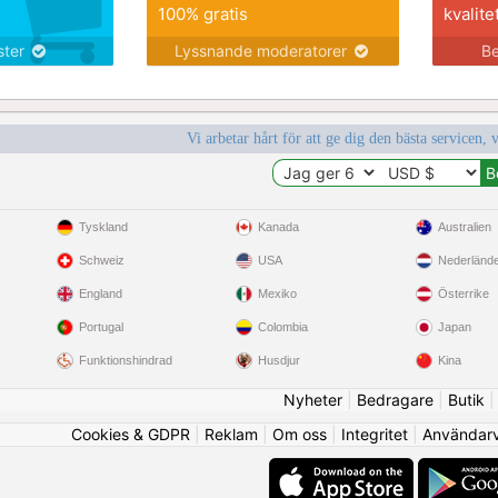
100% gratis
kvalite
nster
Lyssnande moderatorer
Be
Vi arbetar hårt för att ge dig den bästa servicen, 
Tyskland
Kanada
Australien
Schweiz
USA
Nederländ
England
Mexiko
Österrike
Portugal
Colombia
Japan
Funktionshindrad
Husdjur
Kina
Nyheter
|
Bedragare
|
Butik
Cookies & GDPR
|
Reklam
|
Om oss
|
Integritet
|
Användarvi