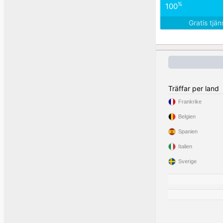
%
100
Gratis tjä
Träffar per land
Frankrike
Belgien
Spanien
Italien
Sverige