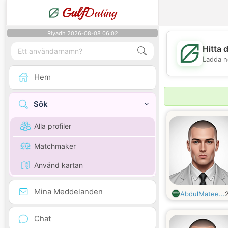
Gulf
Dating
Riyadh 2026-08-08 06:02
Hitta 
Ladda n
Hem
Sök
Alla profiler
Matchmaker
Använd kartan
Mina Meddelanden
AbdulMatee...
Chat