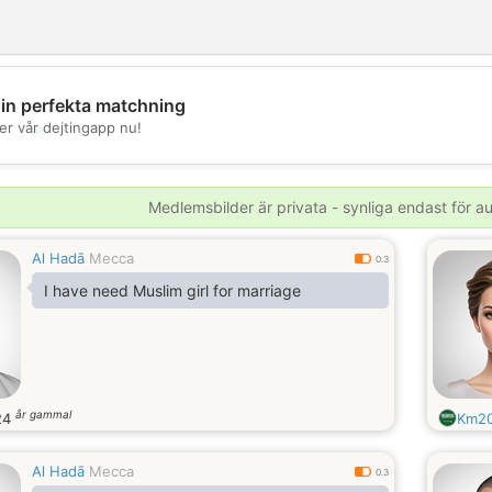
din perfekta matchning
💖
er vår dejtingapp nu!
💕
Medlemsbilder är privata - synliga endast för 
Al Hadā
Mecca
0.3
I have need Muslim girl for marriage
år gammal
24
Km2
Al Hadā
Mecca
0.3