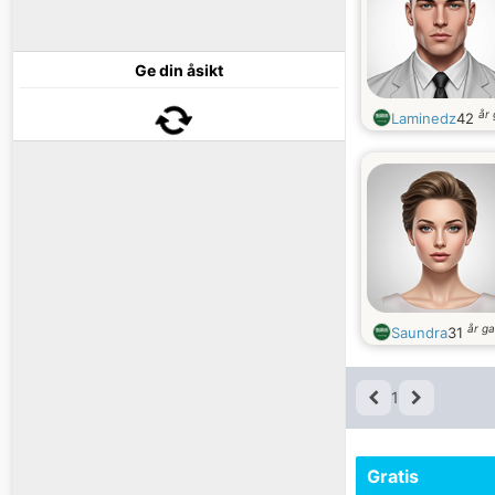
Ge din åsikt
år
Laminedz
42
år g
Saundra
31
1
Gratis