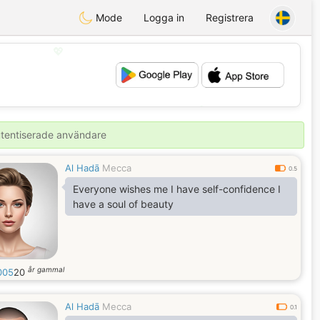
Mode
Logga in
Registrera
💖
💕
autentiserade användare
Al Hadā
Mecca
0.5
Everyone wishes me I have self-confidence I
have a soul of beauty
år gammal
005
20
Al Hadā
Mecca
0.1