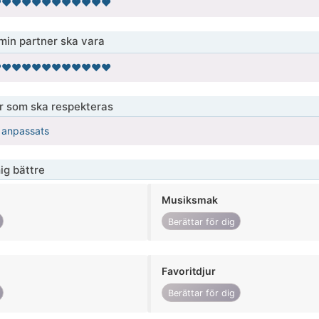
️❤️❤️❤️❤️❤️❤️❤️❤️❤️❤️❤️
 min partner ska vara
️❤️❤️❤️❤️❤️❤️❤️❤️❤️❤️❤️
er som ska respekteras
r anpassats
ig bättre
Musiksmak
Berättar för dig
Favoritdjur
Berättar för dig