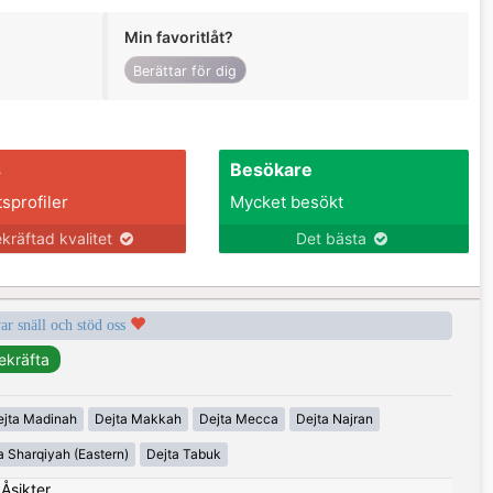
Min favoritlåt?
Berättar för dig
s
Besökare
tsprofiler
Mycket besökt
kräftad kvalitet
Det bästa
var snäll och stöd oss
ejta Madinah
Dejta Makkah
Dejta Mecca
Dejta Najran
a Sharqiyah (Eastern)
Dejta Tabuk
|
Åsikter