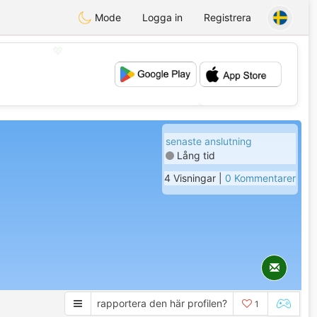
Mode
Logga in
Registrera
💖
💕
senaste anslutning
Lång tid
4 Visningar |
0 Kommentarer
rapportera den här profilen?
1