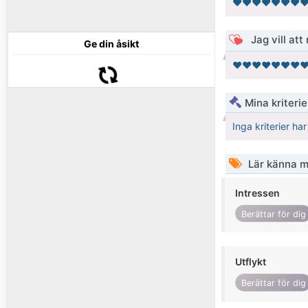
❤️❤️❤️❤️❤️❤️❤️❤
Jag vill att
Ge din åsikt
❤️❤️❤️❤️❤️❤️❤️❤
Mina kriteri
Inga kriterier ha
Lär känna m
Intressen
Berättar för dig
Utflykt
Berättar för dig