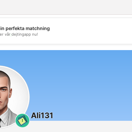
din perfekta matchning
💖
er vår dejtingapp nu!
💕
Ali131
1