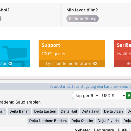
ohol?
Min favoritfilm?
Berättar för dig
Support
Seriö
100% gratis
kvalite
nster
Lyssnande moderatorer
Be
Vi arbetar hårt för att ge dig den bästa servicen, 
områdena: Saudiarabien
sir
Dejta Bahah
Dejta Eastern
Dejta Hail
Dejta Jawf
Dejta Jizan
D
Dejta Northern Borders
Dejta Qassim
Dejta Riyadh
Dejt
Nyheter
|
Bedragare
|
Butik