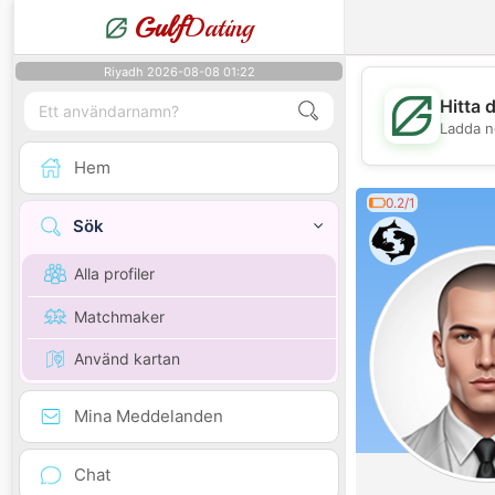
Gulf
Dating
Riyadh 2026-08-08 01:22
Hitta 
Ladda n
Hem
0.2/1
Sök
Alla profiler
Matchmaker
Använd kartan
Mina Meddelanden
Chat