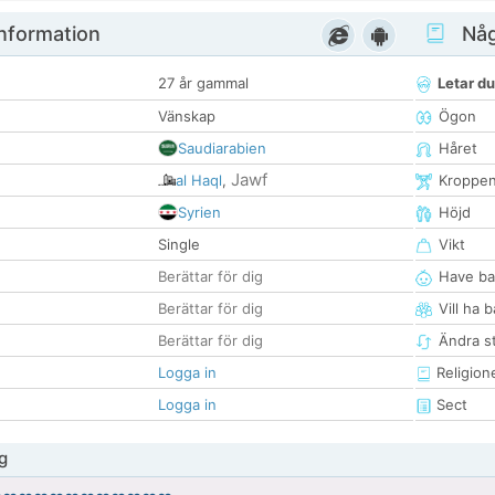
nformation
Någ
27 år gammal
Letar du
Vänskap
Ögon
Saudiarabien
Håret
Jawf
al Haql
,
Kroppe
Syrien
Höjd
Single
Vikt
Berättar för dig
Have ba
Berättar för dig
Vill ha 
Berättar för dig
Ändra st
Logga in
Religion
Logga in
Sect
g