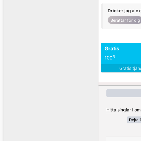
Dricker jag alc 
Berättar för dig
Gratis
%
100
Gratis tjä
Hitta singlar i 
Dejta A