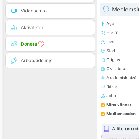
Medlemsi
Videosamtal
Age
Aktiviteter
Här för
Land
Donera
Stad
Origins
Arbetstidslinje
Civil status
Akademisk nivå
Rökare
Jobb
Mina vänner
Medlem sedan
A lite om mi