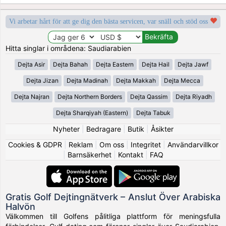
Vi arbetar hårt för att ge dig den bästa servicen, var snäll och stöd oss
Hitta singlar i områdena: Saudiarabien
Dejta Asir
Dejta Bahah
Dejta Eastern
Dejta Hail
Dejta Jawf
Dejta Jizan
Dejta Madinah
Dejta Makkah
Dejta Mecca
Dejta Najran
Dejta Northern Borders
Dejta Qassim
Dejta Riyadh
Dejta Sharqiyah (Eastern)
Dejta Tabuk
Nyheter
|
Bedragare
|
Butik
|
Åsikter
Cookies & GDPR
|
Reklam
|
Om oss
|
Integritet
|
Användarvillkor
|
Barnsäkerhet
|
Kontakt
|
FAQ
Gratis Golf Dejtingnätverk – Anslut Över Arabiska
Halvön
Välkommen till Golfens pålitliga plattform för meningsfulla