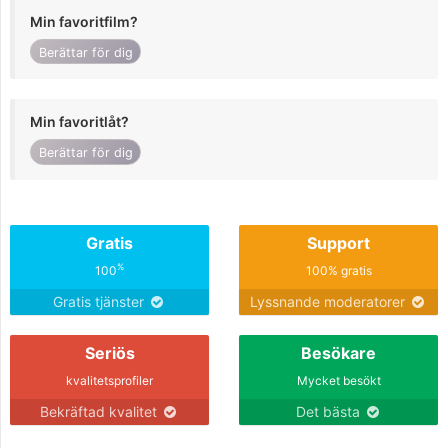
Min favoritfilm?
Berättar för dig
Min favoritlåt?
Berättar för dig
Gratis
Support
%
100
100% gratis
Gratis tjänster
Lyssnande moderatorer
Seriös
Besökare
kvalitetsprofiler
Mycket besökt
Bekräftad kvalitet
Det bästa