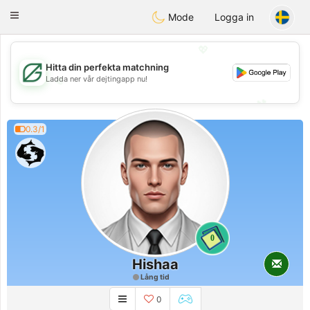
Gulf
Dating
Toggle
Mode
Logga in
navigation
💖
Hitta din perfekta matchning
💖
Ladda ner vår dejtingapp nu!
💕
💕
0.3/1
0
Hishaa
Lång tid
0