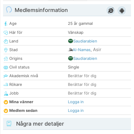
Medlemsinformation
Age
25 år gammal
Här för
Vänskap
Land
Saudiarabien
Asir
Stad
Al-Namas
,
Origins
Saudiarabien
Civil status
Single
Akademisk nivå
Berättar för dig
Rökare
Berättar för dig
Jobb
Berättar för dig
Mina vänner
Logga in
Medlem sedan
Logga in
Några mer detaljer