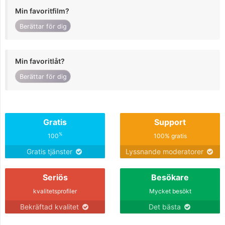
Min favoritfilm?
Berättar för dig
Min favoritlåt?
Berättar för dig
Gratis
Support
%
100
100% gratis
Gratis tjänster
Lyssnande moderatorer
Seriös
Besökare
kvalitetsprofiler
Mycket besökt
Bekräftad kvalitet
Det bästa