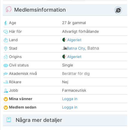
Medlemsinformation
Age
27 år gammal
Här för
Allvarligt förhållande
Land
Algeriet
Batna
Stad
Batna City
,
Origins
Algeriet
Civil status
Single
Akademisk nivå
Berättar för dig
Rökare
Nej
Jobb
Farmaceutisk
Mina vänner
Logga in
Medlem sedan
Logga in
Några mer detaljer