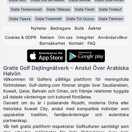
Dejta Tamanrasset
Dejta Tébessa
Dejta Tiaret
Dejta Tindouf
Dejta Tipaza
Dejta Tissemsilt
Dejta Tizi Ouzou
Dejta Tlemcen
Nyheter
|
Bedragare
|
Butik
|
Åsikter
Cookies & GDPR
|
Reklam
|
Om oss
|
Integritet
|
Användarvillkor
|
Barnsäkerhet
|
Kontakt
|
FAQ
Gratis Golf Dejtingnätverk – Anslut Över Arabiska
Halvön
Välkommen till Golfens pålitliga plattform för meningsfulla
förbindelser. Gulf-dating.com förenar singlar över Saudiarabien,
Kuwait, Qatar, Bahrain och Oman, och främjar relationer byggda
på delade värderingar och kulturell förståelse.
Oavsett om du är i pulserande Riyadh, moderna Doha eller
historiska Kuwait City, anslut med kompatibla individer som
uppskattar tradition, familjevärderingar och autentiska
partnerskap.
Vår helt gratis plattform respekterar Golfkulturen samtidigt som