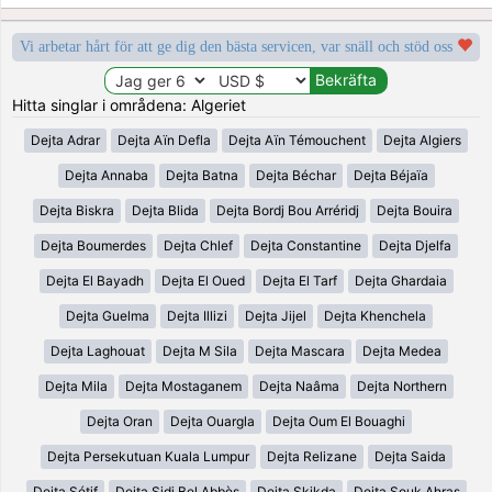
Vi arbetar hårt för att ge dig den bästa servicen, var snäll och stöd oss
Hitta singlar i områdena: Algeriet
Dejta Adrar
Dejta Aïn Defla
Dejta Aïn Témouchent
Dejta Algiers
Dejta Annaba
Dejta Batna
Dejta Béchar
Dejta Béjaïa
Dejta Biskra
Dejta Blida
Dejta Bordj Bou Arréridj
Dejta Bouira
Dejta Boumerdes
Dejta Chlef
Dejta Constantine
Dejta Djelfa
Dejta El Bayadh
Dejta El Oued
Dejta El Tarf
Dejta Ghardaia
Dejta Guelma
Dejta Illizi
Dejta Jijel
Dejta Khenchela
Dejta Laghouat
Dejta M Sila
Dejta Mascara
Dejta Medea
Dejta Mila
Dejta Mostaganem
Dejta Naâma
Dejta Northern
Dejta Oran
Dejta Ouargla
Dejta Oum El Bouaghi
Dejta Persekutuan Kuala Lumpur
Dejta Relizane
Dejta Saida
Dejta Sétif
Dejta Sidi Bel Abbès
Dejta Skikda
Dejta Souk Ahras