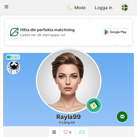
Gulf
Dating
Toggle
Mode
Logga in
navigation
💖
Hitta din perfekta matchning
💖
Ladda ner vår dejtingapp nu!
💕
💕
0.8/1
1
Rayla99
Lång tid
6