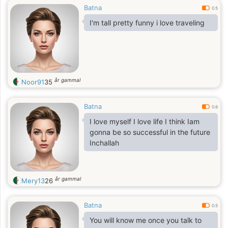
Batna
0.5
I'm tall pretty funny i love traveling
år gammal
Noor91
35
Batna
0.6
I love myself I love life I think Iam
gonna be so successful in the future
Inchallah
år gammal
Mery13
26
Batna
0.5
You will know me once you talk to