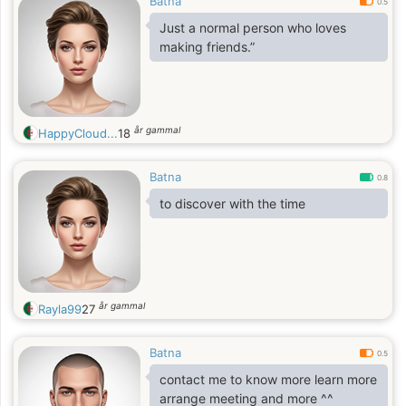
Batna
0.5
Just a normal person who loves
making friends.”
år gammal
HappyCloud...
18
Batna
0.8
to discover with the time
år gammal
Rayla99
27
Batna
0.5
contact me to know more learn more
arrange meeting and more ^^