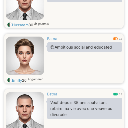
år gammal
Hussaem
30
Batna
0.5
😌Ambitious social and educated
år gammal
Emilly
26
Batna
0.8
Veuf depuis 35 ans souhaitant
refaire ma vie avec une veuve ou
divorcée