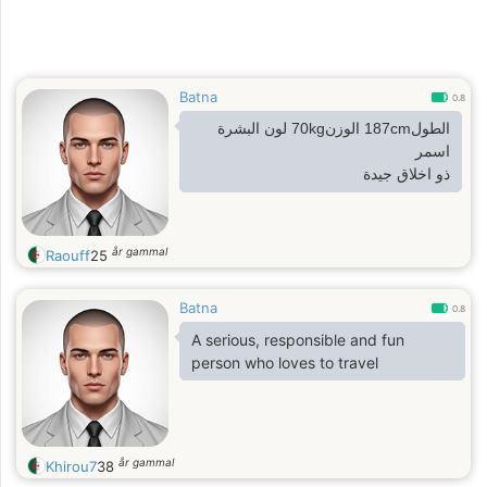
Batna
0.8
الطول187cm الوزن70kg لون البشرة
اسمر
ذو اخلاق جيدة
år gammal
Raouff
25
Batna
0.8
A serious, responsible and fun
person who loves to travel
år gammal
Khirou7
38