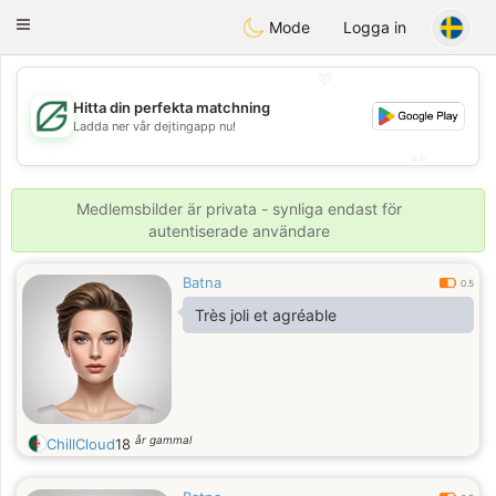
Gulf
Dating
Toggle
Mode
Logga in
navigation
💖
Hitta din perfekta matchning
💖
Ladda ner vår dejtingapp nu!
💕
💕
Medlemsbilder är privata - synliga endast för
autentiserade användare
Batna
0.5
Très joli et agréable
år gammal
ChillCloud
18