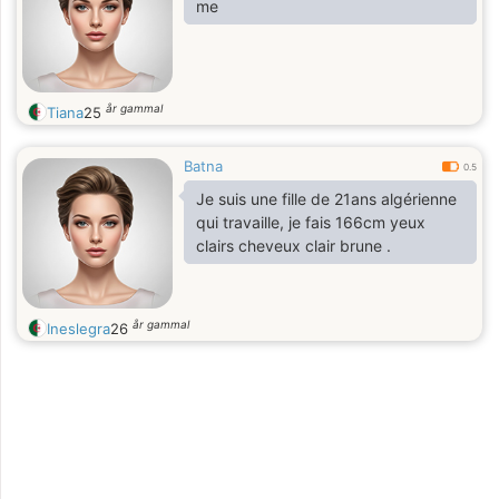
me
år gammal
Tiana
25
Batna
0.5
Je suis une fille de 21ans algérienne
qui travaille, je fais 166cm yeux
clairs cheveux clair brune .
år gammal
Ineslegra
26