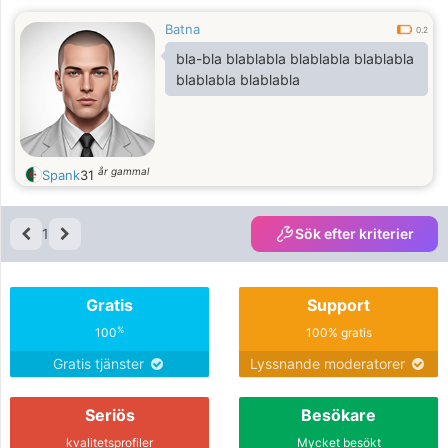
Batna
0.2
bla-bla blablabla blablabla blablabla
blablabla blablabla
år gammal
Spank
31
1
Sök efter kriterier
Gratis
Support
%
100
100% gratis
Gratis tjänster
Lyssnande moderatorer
Seriös
Besökare
kvalitetsprofiler
Mycket besökt