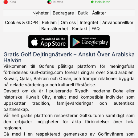
Kina
Kuwait
Hela listan
Nyheter
|
Bedragare
|
Butik
|
Åsikter
Cookies & GDPR
|
Reklam
|
Om oss
|
Integritet
|
Användarvillkor
|
Barnsäkerhet
|
Kontakt
|
FAQ
Gratis Golf Dejtingnätverk – Anslut Över Arabiska
Halvön
Välkommen till Golfens pålitliga plattform för meningsfulla
förbindelser. Gulf-dating.com förenar singlar över Saudiarabien,
Kuwait, Qatar, Bahrain och Oman, och främjar relationer byggda
på delade värderingar och kulturell förståelse.
Oavsett om du är i pulserande Riyadh, moderna Doha eller
historiska Kuwait City, anslut med kompatibla individer som
uppskattar tradition, familjevärderingar och autentiska
partnerskap.
Vår helt gratis plattform respekterar Golfkulturen samtidigt som
den erbjuder möjligheter för äkta förbindelser över hela
regionen.
Gå med i en respekterad gemenskap av Golfinvånare som