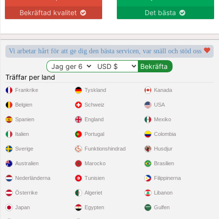
Bekräftad kvalitet
Det bästa
Vi arbetar hårt för att ge dig den bästa servicen, var snäll och stöd oss
Träffar per land
Frankrike
Tyskland
Kanada
Belgien
Schweiz
USA
Spanien
England
Mexiko
Italien
Portugal
Colombia
Sverige
Funktionshindrad
Husdjur
Australien
Marocko
Brasilien
Nederländerna
Tunisien
Filippinerna
Österrike
Algeriet
Libanon
Japan
Egypten
Gulfen