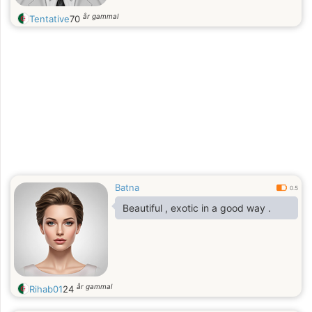
år gammal
Tentative
70
Batna
0.5
Beautiful , exotic in a good way .
år gammal
Rihab01
24