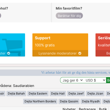
ohol?
Min favoritfilm?
Berättar för dig
Support
Seriö
100% gratis
kvalite
nster
Lyssnande moderatorer
Be
Vi arbetar hårt för att ge dig den bästa servicen, 
områdena: Saudiarabien
sir
Dejta Bahah
Dejta Eastern
Dejta Hail
Dejta Jawf
Dejta Jizan
D
Dejta Northern Borders
Dejta Qassim
Dejta Riyadh
Dejt
Nyheter
|
Bedragare
|
Butik