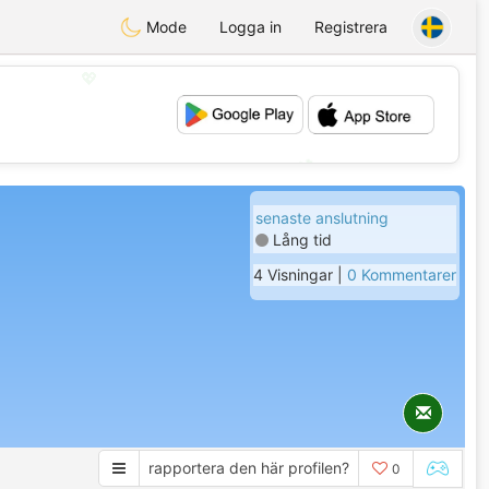
Mode
Logga in
Registrera
💖
💕
senaste anslutning
Lång tid
4 Visningar |
0 Kommentarer
rapportera den här profilen?
0