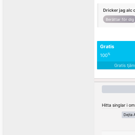
Dricker jag alc 
Berättar för dig
Gratis
%
100
Gratis tjä
Hitta singlar i 
Dejta A