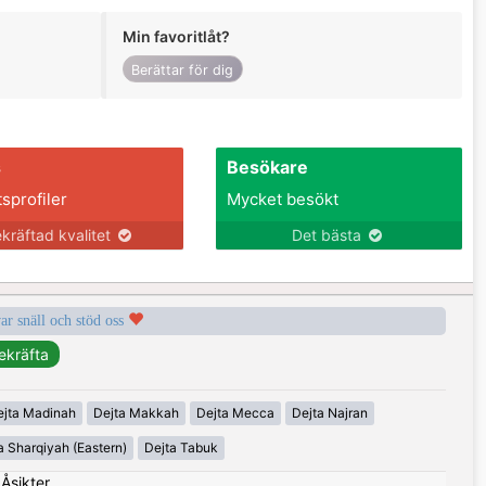
Min favoritlåt?
Berättar för dig
s
Besökare
tsprofiler
Mycket besökt
kräftad kvalitet
Det bästa
var snäll och stöd oss
ejta Madinah
Dejta Makkah
Dejta Mecca
Dejta Najran
a Sharqiyah (Eastern)
Dejta Tabuk
|
Åsikter