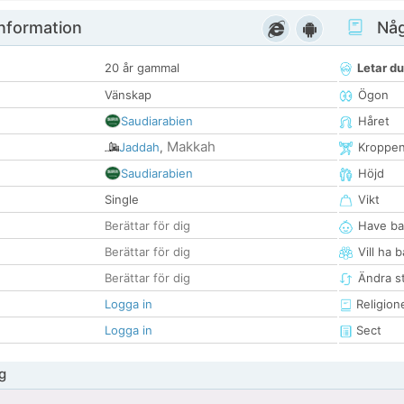
nformation
Någ
20 år gammal
Letar du
Vänskap
Ögon
Saudiarabien
Håret
Makkah
Jaddah
,
Kroppe
Saudiarabien
Höjd
Single
Vikt
Berättar för dig
Have ba
Berättar för dig
Vill ha 
Berättar för dig
Ändra st
Logga in
Religion
Logga in
Sect
g