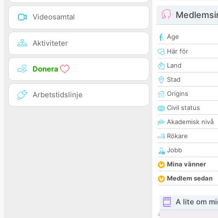
Medlemsi
Videosamtal
Age
Aktiviteter
Här för
Land
Donera
Stad
Origins
Arbetstidslinje
Civil status
Akademisk nivå
Rökare
Jobb
Mina vänner
Medlem sedan
A lite om mi