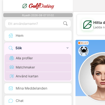
Gulf
Dating
Riyadh 2026-08-07 01:02
Hitta 
Ladda n
Hem
0.4/1
Sök
Alla profiler
Matchmaker
Använd kartan
Mina Meddelanden
Chat