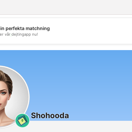
din perfekta matchning
💖
er vår dejtingapp nu!
💕
Shohooda
0